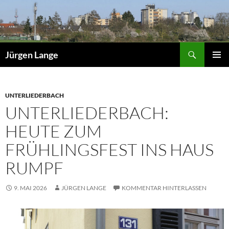
Zum
Inhalt
springen
Suchen
Jürgen Lange
PRIMÄR
MENÜ
UNTERLIEDERBACH
UNTERLIEDERBACH:
HEUTE ZUM
FRÜHLINGSFEST INS HAUS
RUMPF
9. MAI 2026
JÜRGEN LANGE
KOMMENTAR HINTERLASSEN