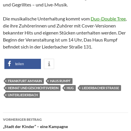
und Gegrilltes – und Live-Musik.
Die musikalische Unterhaltung kommt vom
Duo-Double Tree
,
die ihre Zuhörerinnen und Zuhörer mit Cover-Versionen
bekannter Hits und eigenen Stücken unterhalten werden. Der
Beginn der Veranstaltung ist um 14 Uhr, Das Haus Rumpf
befindet sich in der Liederbacher Straße 131.
teilen
FRANKFURT AM MAIN
HAUS RUMPF
HEIMAT UND GESCHICHTSVEREIN
HUG
LIEDERBACHER STRASSE
UNTERLIEDERBACH
Beitragsnavigation
VORHERIGER BEITRAG
„Stadt der Kinder“ – eine Kampagne