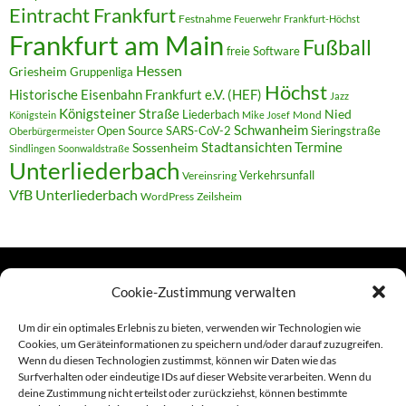
Eintracht Frankfurt
Festnahme
Feuerwehr
Frankfurt-Höchst
Frankfurt am Main
Fußball
freie Software
Hessen
Griesheim
Gruppenliga
Höchst
Historische Eisenbahn Frankfurt e.V. (HEF)
Jazz
Königsteiner Straße
Liederbach
Nied
Mond
Königstein
Mike Josef
Schwanheim
Open Source
SARS-CoV-2
Sieringstraße
Oberbürgermeister
Termine
Stadtansichten
Sossenheim
Sindlingen
Soonwaldstraße
Unterliederbach
Verkehrsunfall
Vereinsring
VfB Unterliederbach
WordPress
Zeilsheim
Cookie-Zustimmung verwalten
TERMINE
Um dir ein optimales Erlebnis zu bieten, verwenden wir Technologien wie
Cookies, um Geräteinformationen zu speichern und/oder darauf zuzugreifen.
Wenn du diesen Technologien zustimmst, können wir Daten wie das
Links
Surfverhalten oder eindeutige IDs auf dieser Website verarbeiten. Wenn du
deine Zustimmung nicht erteilst oder zurückziehst, können bestimmte
Amiga (alt in Seite)