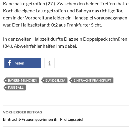
Kane hatte getroffen (27.). Zwischen den beiden Treffern hatte
Koch die eigene Latte getroffen und Bahoya das richtige Tor,
dem in der Vorbereitung leider ein Handspiel vorausgegangen
war. Der Halbzeitstand: 0:2 aus Frankfurter Sicht.
In der zweiten Halbzeit durfte Diaz sein Doppelpack schnüren
(84.), Abwehrfehler halfen ihm dabei.
teilen
BAYERN MÜNCHEN
BUNDESLIGA
EINTRACHT FRANKFURT
FUSSBALL
Beitragsnavigation
VORHERIGER BEITRAG
Eintracht-Frauen gewinnen ihr Freitagsspiel