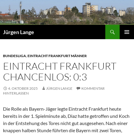
Zum
Inhalt
springen
Suchen
Jürgen Lange
PRIMÄR
MENÜ
BUNDESLIGA
,
EINTRACHT FRANKFURT MÄNNER
EINTRACHT FRANKFURT
CHANCENLOS: 0:3
4. OKTOBER 2025
JÜRGEN LANGE
KOMMENTAR
HINTERLASSEN
Die Rolle als Bayern-Jäger legte Eintracht Frankfurt heute
bereits in der 1. Spielminute ab, Diaz hatte getroffen und Koch
in der Entstehung des Tores nicht gut ausgesehen. Nach einer
knappen halben Stunde führten die Bayern mit zwei Toren,