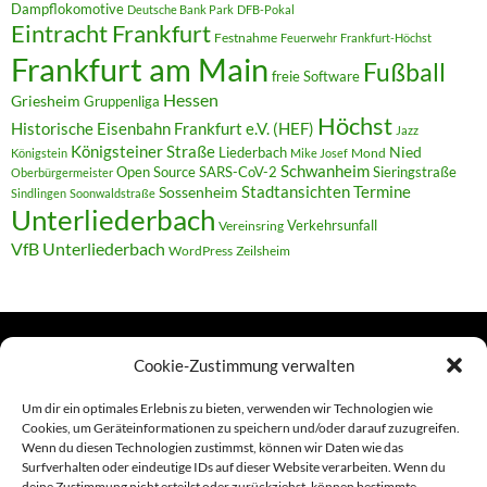
Dampflokomotive
Deutsche Bank Park
DFB-Pokal
Eintracht Frankfurt
Festnahme
Feuerwehr
Frankfurt-Höchst
Frankfurt am Main
Fußball
freie Software
Hessen
Griesheim
Gruppenliga
Höchst
Historische Eisenbahn Frankfurt e.V. (HEF)
Jazz
Königsteiner Straße
Liederbach
Nied
Mond
Königstein
Mike Josef
Schwanheim
Open Source
SARS-CoV-2
Sieringstraße
Oberbürgermeister
Termine
Stadtansichten
Sossenheim
Sindlingen
Soonwaldstraße
Unterliederbach
Verkehrsunfall
Vereinsring
VfB Unterliederbach
WordPress
Zeilsheim
Cookie-Zustimmung verwalten
TERMINE
Um dir ein optimales Erlebnis zu bieten, verwenden wir Technologien wie
Cookies, um Geräteinformationen zu speichern und/oder darauf zuzugreifen.
Wenn du diesen Technologien zustimmst, können wir Daten wie das
Links
Surfverhalten oder eindeutige IDs auf dieser Website verarbeiten. Wenn du
deine Zustimmung nicht erteilst oder zurückziehst, können bestimmte