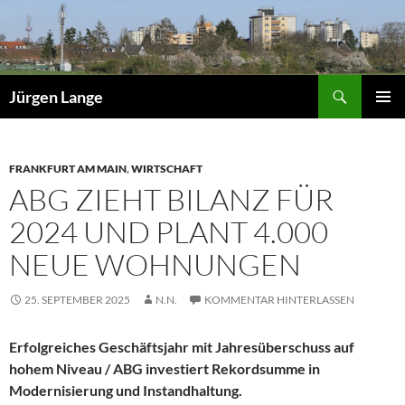
Zum
Inhalt
springen
Suchen
Jürgen Lange
PRIMÄR
MENÜ
FRANKFURT AM MAIN
,
WIRTSCHAFT
ABG ZIEHT BILANZ FÜR
2024 UND PLANT 4.000
NEUE WOHNUNGEN
25. SEPTEMBER 2025
N.N.
KOMMENTAR HINTERLASSEN
Erfolgreiches Geschäftsjahr mit Jahresüberschuss auf
hohem Niveau / ABG investiert Rekordsumme in
Modernisierung und Instandhaltung.