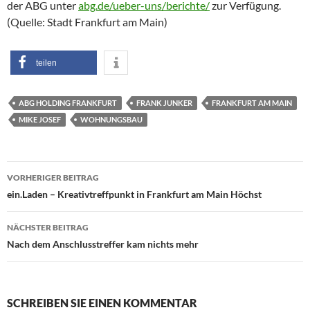
der ABG unter
abg.de/ueber-uns/berichte/
zur Verfügung.
(Quelle: Stadt Frankfurt am Main)
teilen
ABG HOLDING FRANKFURT
FRANK JUNKER
FRANKFURT AM MAIN
MIKE JOSEF
WOHNUNGSBAU
Beitragsnavigation
VORHERIGER BEITRAG
ein.Laden – Kreativtreffpunkt in Frankfurt am Main Höchst
NÄCHSTER BEITRAG
Nach dem Anschlusstreffer kam nichts mehr
SCHREIBEN SIE EINEN KOMMENTAR