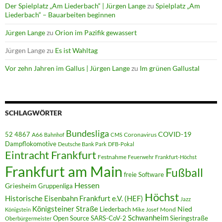
Der Spielplatz „Am Liederbach“ | Jürgen Lange
zu
Spielplatz „Am
Liederbach“ – Bauarbeiten beginnen
Jürgen Lange
zu
Orion im Pazifik gewassert
Jürgen Lange
zu
Es ist Wahltag
Vor zehn Jahren im Gallus | Jürgen Lange
zu
Im grünen Gallustal
SCHLAGWÖRTER
Bundesliga
52 4867
COVID-19
A66
Coronavirus
Bahnhof
CMS
Dampflokomotive
Deutsche Bank Park
DFB-Pokal
Eintracht Frankfurt
Festnahme
Feuerwehr
Frankfurt-Höchst
Frankfurt am Main
Fußball
freie Software
Hessen
Griesheim
Gruppenliga
Höchst
Historische Eisenbahn Frankfurt e.V. (HEF)
Jazz
Königsteiner Straße
Liederbach
Nied
Mond
Königstein
Mike Josef
Schwanheim
Open Source
SARS-CoV-2
Sieringstraße
Oberbürgermeister