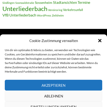
Termine
Stadtansichten
Sossenheim
Sindlingen
Soonwaldstraße
Unterliederbach
Verkehrsunfall
Vereinsring
VfB Unterliederbach
WordPress
Zeilsheim
Cookie-Zustimmung verwalten
TERMINE
Um dir ein optimales Erlebnis zu bieten, verwenden wir Technologien wie
Cookies, um Geräteinformationen zu speichern und/oder darauf zuzugreifen.
Wenn du diesen Technologien zustimmst, können wir Daten wie das
Links
Surfverhalten oder eindeutige IDs auf dieser Website verarbeiten. Wenn du
deine Zustimmung nicht erteilst oder zurückziehst, können bestimmte
Amiga (alt in Seite)
Merkmale und Funktionen beeinträchtigt werden.
Amiga-News
AKZEPTIEREN
Claudia Kahlen
ABLEHNEN
Foto-Spaziergänge (Mainzauber)
EINSTELLUNGEN ANSEHEN