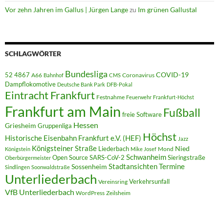
Vor zehn Jahren im Gallus | Jürgen Lange
zu
Im grünen Gallustal
SCHLAGWÖRTER
Bundesliga
52 4867
COVID-19
A66
Coronavirus
Bahnhof
CMS
Dampflokomotive
Deutsche Bank Park
DFB-Pokal
Eintracht Frankfurt
Festnahme
Feuerwehr
Frankfurt-Höchst
Frankfurt am Main
Fußball
freie Software
Hessen
Griesheim
Gruppenliga
Höchst
Historische Eisenbahn Frankfurt e.V. (HEF)
Jazz
Königsteiner Straße
Liederbach
Nied
Mond
Königstein
Mike Josef
Schwanheim
Open Source
SARS-CoV-2
Sieringstraße
Oberbürgermeister
Termine
Stadtansichten
Sossenheim
Sindlingen
Soonwaldstraße
Unterliederbach
Verkehrsunfall
Vereinsring
VfB Unterliederbach
WordPress
Zeilsheim