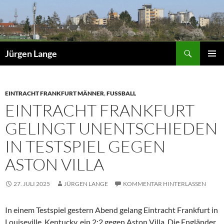
Zum
Inhalt
springen
Suchen
Jürgen Lange
PRIMÄR
MENÜ
EINTRACHT FRANKFURT MÄNNER
,
FUSSBALL
EINTRACHT FRANKFURT
GELINGT UNENTSCHIEDEN
IN TESTSPIEL GEGEN
ASTON VILLA
27. JULI 2025
JÜRGEN LANGE
KOMMENTAR HINTERLASSEN
In einem Testspiel gestern Abend gelang Eintracht Frankfurt in
Louiseville, Kentucky, ein 2:2 gegen Aston Villa. Die Engländer