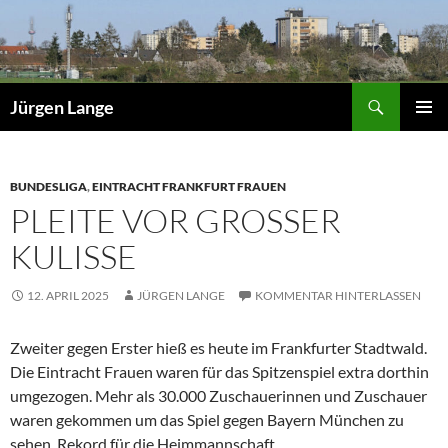
Zum
Inhalt
springen
Suchen
Jürgen Lange
PRIMÄR
MENÜ
BUNDESLIGA
,
EINTRACHT FRANKFURT FRAUEN
PLEITE VOR GROSSER K
ULISSE
12. APRIL 2025
JÜRGEN LANGE
KOMMENTAR HINTERLASSEN
Zweiter gegen Erster hieß es heute im Frankfurter Stadtwald.
Die Eintracht Frauen waren für das Spitzenspiel extra dorthin
umgezogen. Mehr als 30.000 Zuschauerinnen und Zuschauer
waren gekommen um das Spiel gegen Bayern München zu
sehen. Rekord für die Heimmannschaft.