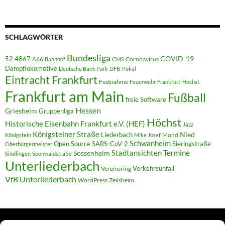
SCHLAGWÖRTER
Bundesliga
52 4867
COVID-19
A66
Coronavirus
Bahnhof
CMS
Dampflokomotive
Deutsche Bank Park
DFB-Pokal
Eintracht Frankfurt
Festnahme
Feuerwehr
Frankfurt-Höchst
Frankfurt am Main
Fußball
freie Software
Hessen
Griesheim
Gruppenliga
Höchst
Historische Eisenbahn Frankfurt e.V. (HEF)
Jazz
Königsteiner Straße
Liederbach
Nied
Mond
Königstein
Mike Josef
Schwanheim
Open Source
SARS-CoV-2
Sieringstraße
Oberbürgermeister
Termine
Stadtansichten
Sossenheim
Sindlingen
Soonwaldstraße
Unterliederbach
Verkehrsunfall
Vereinsring
VfB Unterliederbach
WordPress
Zeilsheim