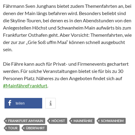
Fährmann Sven Junghans bietet zudem Themenfahrten an, bei
denen der Main längs befahren wird. Besonders beliebt sind
die Skyline-Touren, bei denen es in den Abendstunden von den
Anlegestellen Höchst und Schwanheim Main aufwärts bis zum
Frankfurter Osthafen geht. Aber Vorsicht: Themenfahrten, wie
der zur zur „Grie Soß uffm Maa“ können schnell ausgebucht
sein.
Die Fähre kann auch für Privat- und Firmenevents gechartert
werden. Für solche Veranstaltungen bietet sie für bis zu 30
Personen Platz. Näheres zu den Angeboten findet sich auf
#MainfähreFrankfurt
.
teilen
FRANKFURT AM MAIN
HÖCHST
MAINFÄHRE
SCHWANHEIM
TOUR
ÜBERFAHRT