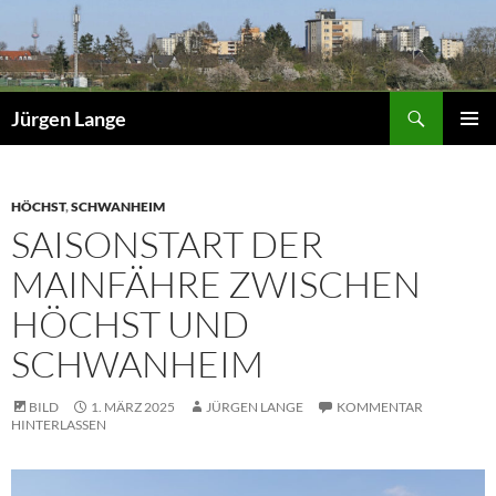
Zum
Inhalt
springen
Suchen
Jürgen Lange
PRIMÄR
MENÜ
HÖCHST
,
SCHWANHEIM
SAISONSTART DER
MAINFÄHRE ZWISCHEN
HÖCHST UND
SCHWANHEIM
BILD
1. MÄRZ 2025
JÜRGEN LANGE
KOMMENTAR
HINTERLASSEN