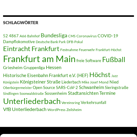
SCHLAGWÖRTER
Bundesliga
52 4867
COVID-19
A66
Coronavirus
Bahnhof
CMS
Dampflokomotive
Deutsche Bank Park
DFB-Pokal
Eintracht Frankfurt
Festnahme
Feuerwehr
Frankfurt-Höchst
Frankfurt am Main
Fußball
freie Software
Hessen
Griesheim
Gruppenliga
Höchst
Historische Eisenbahn Frankfurt e.V. (HEF)
Jazz
Königsteiner Straße
Liederbach
Nied
Mond
Königstein
Mike Josef
Schwanheim
Open Source
SARS-CoV-2
Sieringstraße
Oberbürgermeister
Termine
Stadtansichten
Sossenheim
Sindlingen
Soonwaldstraße
Unterliederbach
Verkehrsunfall
Vereinsring
VfB Unterliederbach
WordPress
Zeilsheim