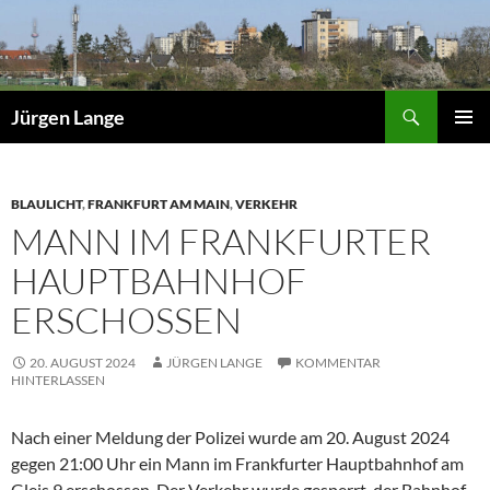
Zum
Inhalt
springen
Suchen
Jürgen Lange
PRIMÄR
MENÜ
BLAULICHT
,
FRANKFURT AM MAIN
,
VERKEHR
MANN IM FRANKFURTER
HAUPTBAHNHOF
ERSCHOSSEN
20. AUGUST 2024
JÜRGEN LANGE
KOMMENTAR
HINTERLASSEN
Nach einer Meldung der Polizei wurde am 20. August 2024
gegen 21:00 Uhr ein Mann im Frankfurter Hauptbahnhof am
Gleis 9 erschossen. Der Verkehr wurde gesperrt, der Bahnhof