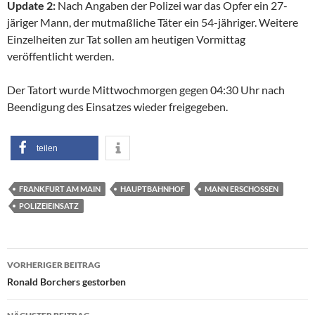
Update 2:
Nach Angaben der Polizei war das Opfer ein 27-
järiger Mann, der mutmaßliche Täter ein 54-jähriger. Weitere
Einzelheiten zur Tat sollen am heutigen Vormittag
veröffentlicht werden.
Der Tatort wurde Mittwochmorgen gegen 04:30 Uhr nach
Beendigung des Einsatzes wieder freigegeben.
teilen
FRANKFURT AM MAIN
HAUPTBAHNHOF
MANN ERSCHOSSEN
POLIZEIEINSATZ
Beitragsnavigation
VORHERIGER BEITRAG
Ronald Borchers gestorben