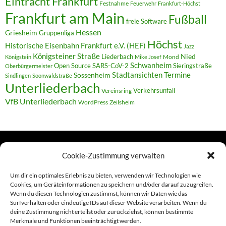
Eintracht Frankfurt
Festnahme
Feuerwehr
Frankfurt-Höchst
Frankfurt am Main
Fußball
freie Software
Hessen
Griesheim
Gruppenliga
Höchst
Historische Eisenbahn Frankfurt e.V. (HEF)
Jazz
Königsteiner Straße
Liederbach
Nied
Mond
Königstein
Mike Josef
Schwanheim
Open Source
SARS-CoV-2
Sieringstraße
Oberbürgermeister
Termine
Stadtansichten
Sossenheim
Sindlingen
Soonwaldstraße
Unterliederbach
Verkehrsunfall
Vereinsring
VfB Unterliederbach
WordPress
Zeilsheim
Cookie-Zustimmung verwalten
TERMINE
Um dir ein optimales Erlebnis zu bieten, verwenden wir Technologien wie
Cookies, um Geräteinformationen zu speichern und/oder darauf zuzugreifen.
Wenn du diesen Technologien zustimmst, können wir Daten wie das
Links
Surfverhalten oder eindeutige IDs auf dieser Website verarbeiten. Wenn du
deine Zustimmung nicht erteilst oder zurückziehst, können bestimmte
Amiga (alt in Seite)
Merkmale und Funktionen beeinträchtigt werden.