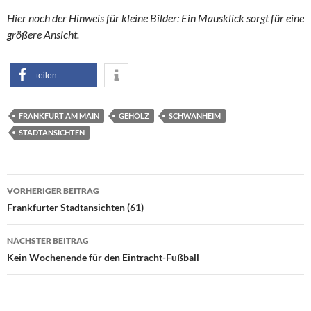
Hier noch der Hinweis für kleine Bilder: Ein Mausklick sorgt für eine
größere Ansicht.
teilen
FRANKFURT AM MAIN
GEHÖLZ
SCHWANHEIM
STADTANSICHTEN
Beitragsnavigation
VORHERIGER BEITRAG
Frankfurter Stadtansichten (61)
NÄCHSTER BEITRAG
Kein Wochenende für den Eintracht-Fußball