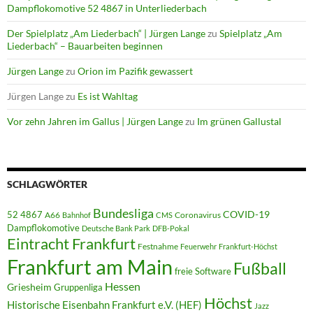
Dampflokomotive 52 4867 in Unterliederbach
Der Spielplatz „Am Liederbach“ | Jürgen Lange
zu
Spielplatz „Am
Liederbach“ – Bauarbeiten beginnen
Jürgen Lange
zu
Orion im Pazifik gewassert
Jürgen Lange
zu
Es ist Wahltag
Vor zehn Jahren im Gallus | Jürgen Lange
zu
Im grünen Gallustal
SCHLAGWÖRTER
Bundesliga
52 4867
COVID-19
A66
Coronavirus
Bahnhof
CMS
Dampflokomotive
Deutsche Bank Park
DFB-Pokal
Eintracht Frankfurt
Festnahme
Feuerwehr
Frankfurt-Höchst
Frankfurt am Main
Fußball
freie Software
Hessen
Griesheim
Gruppenliga
Höchst
Historische Eisenbahn Frankfurt e.V. (HEF)
Jazz