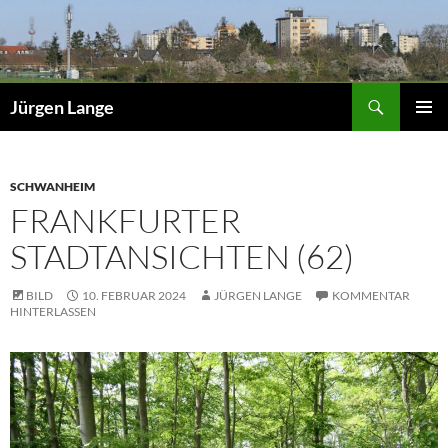
Zum
Inhalt
springen
Suchen
Jürgen Lange
PRIMÄR
MENÜ
SCHWANHEIM
FRANKFURTER
STADTANSICHTEN (62)
BILD
10. FEBRUAR 2024
JÜRGEN LANGE
KOMMENTAR
HINTERLASSEN