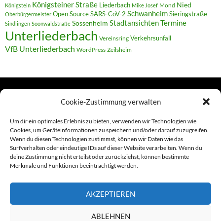
Königsteiner Straße
Liederbach
Nied
Mond
Königstein
Mike Josef
Schwanheim
Open Source
SARS-CoV-2
Sieringstraße
Oberbürgermeister
Termine
Stadtansichten
Sossenheim
Sindlingen
Soonwaldstraße
Unterliederbach
Verkehrsunfall
Vereinsring
VfB Unterliederbach
WordPress
Zeilsheim
Cookie-Zustimmung verwalten
TERMINE
Um dir ein optimales Erlebnis zu bieten, verwenden wir Technologien wie
Cookies, um Geräteinformationen zu speichern und/oder darauf zuzugreifen.
Wenn du diesen Technologien zustimmst, können wir Daten wie das
Links
Surfverhalten oder eindeutige IDs auf dieser Website verarbeiten. Wenn du
deine Zustimmung nicht erteilst oder zurückziehst, können bestimmte
Amiga (alt in Seite)
Merkmale und Funktionen beeinträchtigt werden.
Amiga-News
AKZEPTIEREN
Claudia Kahlen
ABLEHNEN
Foto-Spaziergänge (Mainzauber)