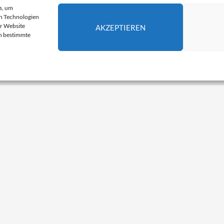
s, um
n Technologien
er Website
AKZEPTIEREN
en bestimmte