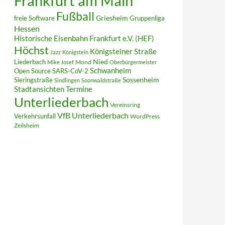
Frankfurt am Main
Fußball
Griesheim
freie Software
Gruppenliga
Hessen
Historische Eisenbahn Frankfurt e.V. (HEF)
Höchst
Königsteiner Straße
Jazz
Königstein
Liederbach
Nied
Mond
Mike Josef
Oberbürgermeister
Schwanheim
Open Source
SARS-CoV-2
Sieringstraße
Sossenheim
Sindlingen
Soonwaldstraße
Termine
Stadtansichten
Unterliederbach
Vereinsring
VfB Unterliederbach
Verkehrsunfall
WordPress
Zeilsheim