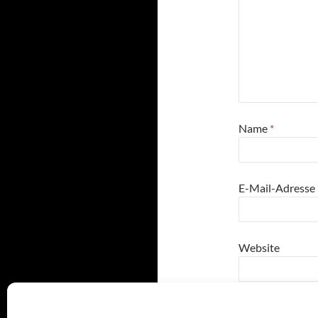
Name
*
E-Mail-Adresse
Website
5
+
five
=