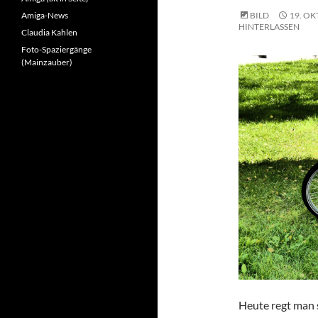
Amiga-News
BILD
19. OK
HINTERLASSEN
Claudia Kahlen
Foto-Spaziergänge
(Mainzauber)
Heute regt man s