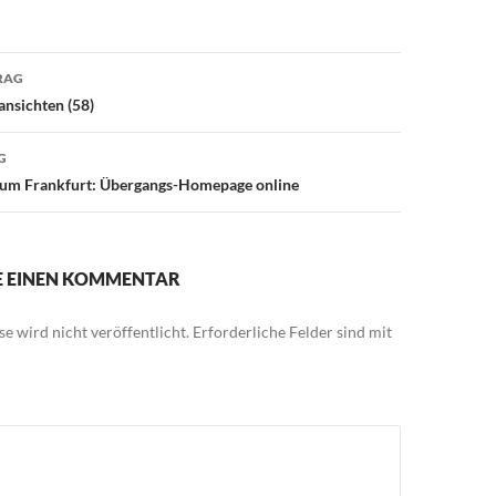
avigation
RAG
ansichten (58)
G
ikum Frankfurt: Übergangs-Homepage online
IE EINEN KOMMENTAR
e wird nicht veröffentlicht.
Erforderliche Felder sind mit