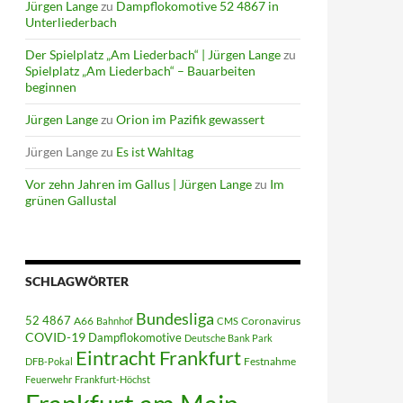
Jürgen Lange
zu
Dampflokomotive 52 4867 in
Unterliederbach
Der Spielplatz „Am Liederbach“ | Jürgen Lange
zu
Spielplatz „Am Liederbach“ – Bauarbeiten
beginnen
Jürgen Lange
zu
Orion im Pazifik gewassert
Jürgen Lange
zu
Es ist Wahltag
Vor zehn Jahren im Gallus | Jürgen Lange
zu
Im
grünen Gallustal
SCHLAGWÖRTER
Bundesliga
52 4867
A66
Coronavirus
Bahnhof
CMS
COVID-19
Dampflokomotive
Deutsche Bank Park
Eintracht Frankfurt
Festnahme
DFB-Pokal
Feuerwehr
Frankfurt-Höchst