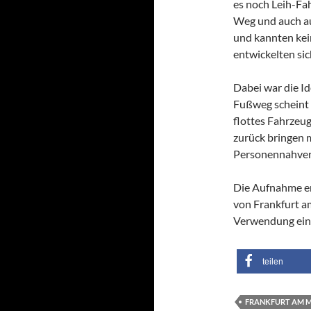
es noch Leih-Fa
Weg und auch au
und kannten kei
entwickelten sic
Dabei war die Id
Fußweg scheint z
flottes Fahrzeu
zurück bringen 
Personennahver
Die Aufnahme en
von Frankfurt a
Verwendung eines
teilen
FRANKFURT AM 