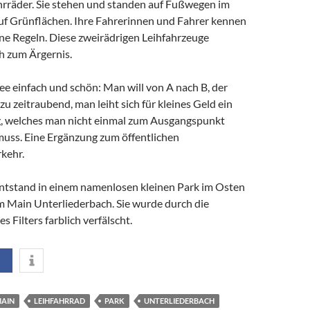
hrräder. Sie stehen und standen auf Fußwegen im
f Grünflächen. Ihre Fahrerinnen und Fahrer kennen
ne Regeln. Diese zweirädrigen Leihfahrzeuge
h zum Ärgernis.
ee einfach und schön: Man will von A nach B, der
u zeitraubend, man leiht sich für kleines Geld ein
g, welches man nicht einmal zum Ausgangspunkt
muss. Eine Ergänzung zum öffentlichen
kehr.
tstand in einem namenlosen kleinen Park im Osten
m Main Unterliederbach. Sie wurde durch die
 Filters farblich verfälscht.
MAIN
LEIHFAHRRAD
PARK
UNTERLIEDERBACH