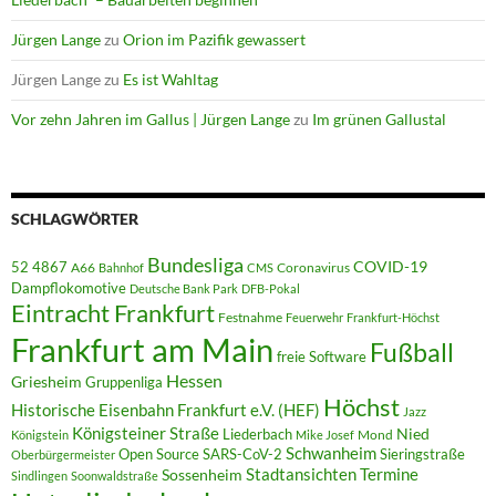
Jürgen Lange
zu
Orion im Pazifik gewassert
Jürgen Lange
zu
Es ist Wahltag
Vor zehn Jahren im Gallus | Jürgen Lange
zu
Im grünen Gallustal
SCHLAGWÖRTER
Bundesliga
52 4867
COVID-19
A66
Coronavirus
Bahnhof
CMS
Dampflokomotive
Deutsche Bank Park
DFB-Pokal
Eintracht Frankfurt
Festnahme
Feuerwehr
Frankfurt-Höchst
Frankfurt am Main
Fußball
freie Software
Hessen
Griesheim
Gruppenliga
Höchst
Historische Eisenbahn Frankfurt e.V. (HEF)
Jazz
Königsteiner Straße
Liederbach
Nied
Mond
Königstein
Mike Josef
Schwanheim
Open Source
SARS-CoV-2
Sieringstraße
Oberbürgermeister
Termine
Stadtansichten
Sossenheim
Sindlingen
Soonwaldstraße