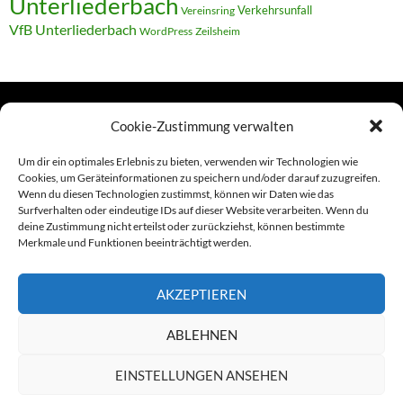
Unterliederbach
Verkehrsunfall
Vereinsring
VfB Unterliederbach
WordPress
Zeilsheim
Cookie-Zustimmung verwalten
TERMINE
Um dir ein optimales Erlebnis zu bieten, verwenden wir Technologien wie
Cookies, um Geräteinformationen zu speichern und/oder darauf zuzugreifen.
Wenn du diesen Technologien zustimmst, können wir Daten wie das
Links
Surfverhalten oder eindeutige IDs auf dieser Website verarbeiten. Wenn du
deine Zustimmung nicht erteilst oder zurückziehst, können bestimmte
Amiga (alt in Seite)
Merkmale und Funktionen beeinträchtigt werden.
Amiga-News
AKZEPTIEREN
Claudia Kahlen
ABLEHNEN
Foto-Spaziergänge (Mainzauber)
EINSTELLUNGEN ANSEHEN