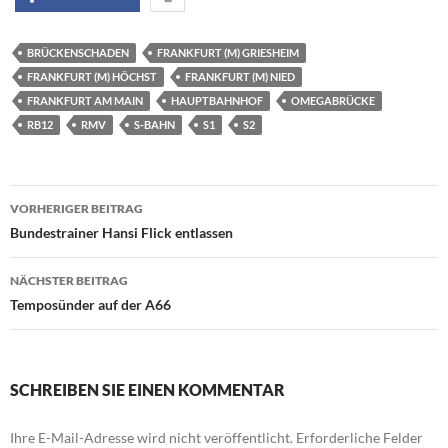
BRÜCKENSCHADEN
FRANKFURT (M) GRIESHEIM
FRANKFURT (M) HÖCHST
FRANKFURT (M) NIED
FRANKFURT AM MAIN
HAUPTBAHNHOF
OMEGABRÜCKE
RB12
RMV
S-BAHN
S1
S2
Beitragsnavigation
VORHERIGER BEITRAG
Bundestrainer Hansi Flick entlassen
NÄCHSTER BEITRAG
Temposünder auf der A66
SCHREIBEN SIE EINEN KOMMENTAR
Ihre E-Mail-Adresse wird nicht veröffentlicht.
Erforderliche Felder