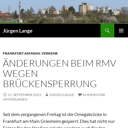
Zum
Inhalt
springen
Suchen
Jürgen Lange
PRIMÄR
MENÜ
FRANKFURT AM MAIN
,
VERKEHR
ÄNDERUNGEN BEIM RMV
WEGEN
BRÜCKENSPERRUNG
11. SEPTEMBER 2023
JÜRGEN LANGE
KOMMENTAR
HINTERLASSEN
Seit dem vergangenen Freitag ist die Omegabrücke in
Frankfurt am Main Griesheim gesperrt. Dies hat nicht nur
Folgen für den Straßenverkehr, sondern auch für den