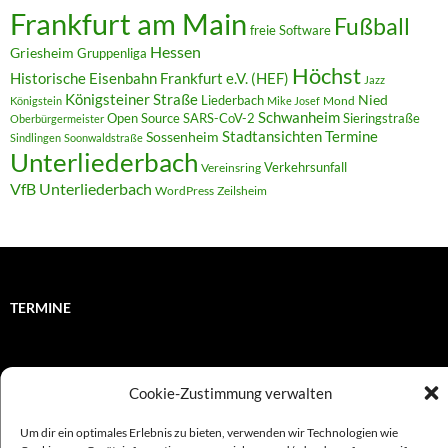
Frankfurt am Main
Fußball
freie Software
Hessen
Griesheim
Gruppenliga
Höchst
Historische Eisenbahn Frankfurt e.V. (HEF)
Jazz
Königsteiner Straße
Liederbach
Nied
Mond
Königstein
Mike Josef
Schwanheim
Open Source
SARS-CoV-2
Sieringstraße
Oberbürgermeister
Termine
Stadtansichten
Sossenheim
Sindlingen
Soonwaldstraße
Unterliederbach
Verkehrsunfall
Vereinsring
VfB Unterliederbach
WordPress
Zeilsheim
TERMINE
Links
Cookie-Zustimmung verwalten
Amiga (alt in Seite)
Um dir ein optimales Erlebnis zu bieten, verwenden wir Technologien wie