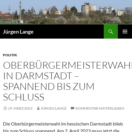
Zum
Inhalt
springen
Suchen
Jürgen Lange
PRIMÄR
MENÜ
POLITIK
OBERBÜRGERMEISTERWAH
IN DARMSTADT –
SPANNEND BIS ZUM
SCHLUSS
19. MÄRZ 2023
JÜRGEN LANGE
KOMMENTAR HINTERLASSEN
Die Oberbürgermeisterwahl im hessischen Darmstadt blieb
bis zum Schluss spannend. Am 2. April 2023 muss jetzt die