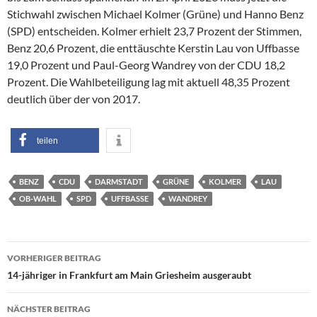
Stichwahl zwischen Michael Kolmer (Grüne) und Hanno Benz
(SPD) entscheiden. Kolmer erhielt 23,7 Prozent der Stimmen,
Benz 20,6 Prozent, die enttäuschte Kerstin Lau von Uffbasse
19,0 Prozent und Paul-Georg Wandrey von der CDU 18,2
Prozent. Die Wahlbeteiligung lag mit aktuell 48,35 Prozent
deutlich über der von 2017.
teilen
BENZ
CDU
DARMSTADT
GRÜNE
KOLMER
LAU
OB-WAHL
SPD
UFFBASSE
WANDREY
Beitragsnavigation
VORHERIGER BEITRAG
14-jähriger in Frankfurt am Main Griesheim ausgeraubt
NÄCHSTER BEITRAG