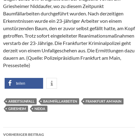
Griesheimer Niddaufer, wo zu diesem Zeitpunkt
Baumfällarbeiten durchgeführt wurden. Nach derzeitigen
Erkenntnissen wurde ein 23-jähriger Arbeiter von einem
umstürzenden Baum, den er zuvor selbst gefällt hatte, am Kopf
getroffen. Trotz sofort eingeleiteter Reanimationsmaßnahmen
verstarb der 23-Jährige. Die Frankfurter Kriminalpolizei geht
derzeit von einem Unfallgeschehen aus. Die Ermittlungen dazu
dauern an. (Quelle: Polizeipräsidium Frankfurt am Main,
Pressestelle)
teilen
ARBEITSUNFALL
BAUMFÄLLARBEITEN
FRANKFURT AM MAIN
GRIESHEIM
NIDDA
Beitragsnavigation
VORHERIGER BEITRAG