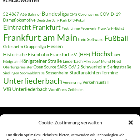
SCHLAGWÖRTER
Bundesliga
52 4867
COVID-19
A66
Coronavirus
Bahnhof
CMS
Dampflokomotive
Deutsche Bank Park
DFB-Pokal
Eintracht Frankfurt
Festnahme
Feuerwehr
Frankfurt-Höchst
Frankfurt am Main
Fußball
freie Software
Hessen
Griesheim
Gruppenliga
Höchst
Historische Eisenbahn Frankfurt e.V. (HEF)
Jazz
Königsteiner Straße
Liederbach
Nied
Mond
Königstein
Mike Josef
Schwanheim
Open Source
SARS-CoV-2
Sieringstraße
Oberbürgermeister
Termine
Stadtansichten
Sossenheim
Sindlingen
Soonwaldstraße
Unterliederbach
Verkehrsunfall
Vereinsring
VfB Unterliederbach
WordPress
Zeilsheim
Cookie-Zustimmung verwalten
TERMINE
Um dir ein optimales Erlebnis zu bieten, verwenden wir Technologien wie