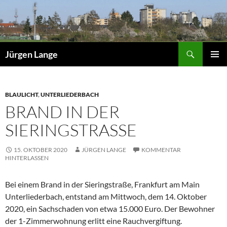
Zum
Inhalt
springen
Suchen
Jürgen Lange
PRIMÄR
MENÜ
BLAULICHT
,
UNTERLIEDERBACH
BRAND IN DER
SIERINGSTRASSE
15. OKTOBER 2020
JÜRGEN LANGE
KOMMENTAR
HINTERLASSEN
Bei einem Brand in der Sieringstraße, Frankfurt am Main
Unterliederbach, entstand am Mittwoch, dem 14. Oktober
2020, ein Sachschaden von etwa 15.000 Euro. Der Bewohner
der 1-Zimmerwohnung erlitt eine Rauchvergiftung.