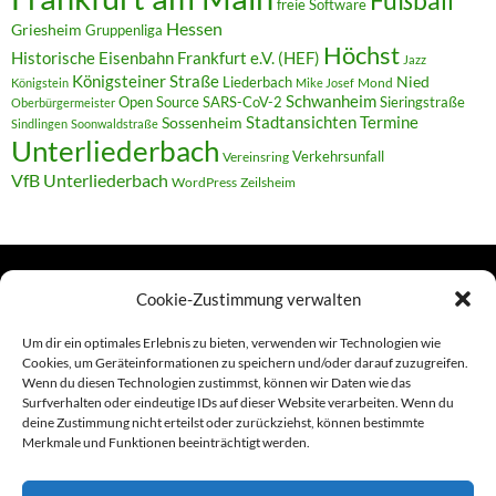
Fußball
freie Software
Hessen
Griesheim
Gruppenliga
Höchst
Historische Eisenbahn Frankfurt e.V. (HEF)
Jazz
Königsteiner Straße
Liederbach
Nied
Mond
Königstein
Mike Josef
Schwanheim
Open Source
SARS-CoV-2
Sieringstraße
Oberbürgermeister
Termine
Stadtansichten
Sossenheim
Sindlingen
Soonwaldstraße
Unterliederbach
Verkehrsunfall
Vereinsring
VfB Unterliederbach
WordPress
Zeilsheim
Cookie-Zustimmung verwalten
TERMINE
Um dir ein optimales Erlebnis zu bieten, verwenden wir Technologien wie
Cookies, um Geräteinformationen zu speichern und/oder darauf zuzugreifen.
Wenn du diesen Technologien zustimmst, können wir Daten wie das
Links
Surfverhalten oder eindeutige IDs auf dieser Website verarbeiten. Wenn du
deine Zustimmung nicht erteilst oder zurückziehst, können bestimmte
Amiga (alt in Seite)
Merkmale und Funktionen beeinträchtigt werden.
Amiga-News