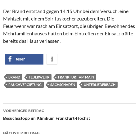
Der Brand entstand gegen 14:15 Uhr bei dem Versuch, eine
Mahlzeit mit einem Spirituskocher zuzubereiten. Die
Feuerwehr war rasch am Einsatzort, die übrigen Bewohner des
Mehrfamilienhauses hatten beim Eintreffen der Einsatzkräfte
bereits das Haus verlassen.
teilen
BRAND
FEUERWEHR
FRANKFURT AM MAIN
RAUCHVERGIFTUNG
SACHSCHADEN
UNTERLIEDERBACH
Beitragsnavigation
VORHERIGER BEITRAG
Besuchsstopp im Klinikum Frankfurt-Höchst
NÄCHSTER BEITRAG