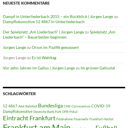
NEUESTE KOMMENTARE
Dampf in Unterliederbach 2015 – ein Rückblick | Jürgen Lange
zu
Dampflokomotive 52 4867 in Unterliederbach
Der Spielplatz „Am Liederbach“ | Jürgen Lange
zu
Spielplatz „Am
Liederbach“ – Bauarbeiten beginnen
Jürgen Lange
zu
Orion im Pazifik gewassert
Jürgen Lange
zu
Es ist Wahltag
Vor zehn Jahren im Gallus | Jürgen Lange
zu
Im grünen Gallustal
SCHLAGWÖRTER
Bundesliga
52 4867
COVID-19
A66
Coronavirus
Bahnhof
CMS
Dampflokomotive
Deutsche Bank Park
DFB-Pokal
Eintracht Frankfurt
Festnahme
Feuerwehr
Frankfurt-Höchst
Frankfurt am Main