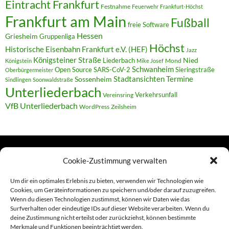
Eintracht Frankfurt
Festnahme
Feuerwehr
Frankfurt-Höchst
Frankfurt am Main
Fußball
freie Software
Hessen
Griesheim
Gruppenliga
Höchst
Historische Eisenbahn Frankfurt e.V. (HEF)
Jazz
Königsteiner Straße
Liederbach
Nied
Mond
Königstein
Mike Josef
Schwanheim
Open Source
SARS-CoV-2
Sieringstraße
Oberbürgermeister
Termine
Stadtansichten
Sossenheim
Sindlingen
Soonwaldstraße
Unterliederbach
Verkehrsunfall
Vereinsring
VfB Unterliederbach
WordPress
Zeilsheim
Cookie-Zustimmung verwalten
TERMINE
Um dir ein optimales Erlebnis zu bieten, verwenden wir Technologien wie
Cookies, um Geräteinformationen zu speichern und/oder darauf zuzugreifen.
Wenn du diesen Technologien zustimmst, können wir Daten wie das
Links
Surfverhalten oder eindeutige IDs auf dieser Website verarbeiten. Wenn du
deine Zustimmung nicht erteilst oder zurückziehst, können bestimmte
Amiga (alt in Seite)
Merkmale und Funktionen beeinträchtigt werden.