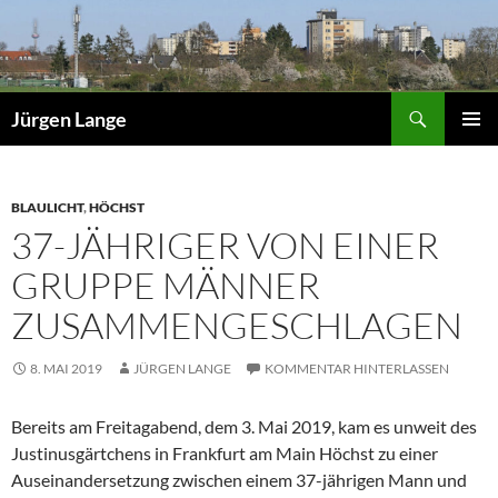
Zum
Inhalt
springen
Suchen
Jürgen Lange
PRIMÄR
MENÜ
BLAULICHT
,
HÖCHST
37-JÄHRIGER VON EINER
GRUPPE MÄNNER
ZUSAMMENGESCHLAGEN
8. MAI 2019
JÜRGEN LANGE
KOMMENTAR HINTERLASSEN
Bereits am Freitagabend, dem 3. Mai 2019, kam es unweit des
Justinusgärtchens in Frankfurt am Main Höchst zu einer
Auseinandersetzung zwischen einem 37-jährigen Mann und