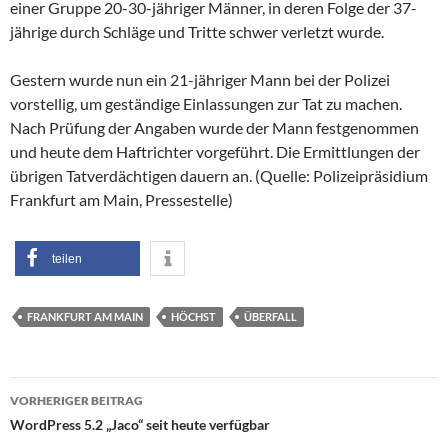
einer Gruppe 20-30-jähriger Männer, in deren Folge der 37-
jährige durch Schläge und Tritte schwer verletzt wurde.
Gestern wurde nun ein 21-jähriger Mann bei der Polizei
vorstellig, um geständige Einlassungen zur Tat zu machen.
Nach Prüfung der Angaben wurde der Mann festgenommen
und heute dem Haftrichter vorgeführt. Die Ermittlungen der
übrigen Tatverdächtigen dauern an. (Quelle: Polizeipräsidium
Frankfurt am Main, Pressestelle)
teilen
FRANKFURT AM MAIN
HÖCHST
ÜBERFALL
Beitragsnavigation
VORHERIGER BEITRAG
WordPress 5.2 „Jaco“ seit heute verfügbar