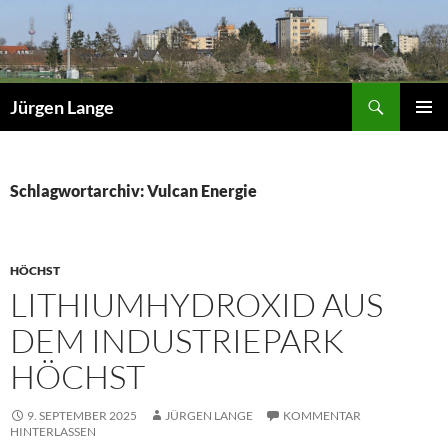
Zum
Inhalt
springen
Suchen
Jürgen Lange
PRIMÄR
MENÜ
Schlagwortarchiv: Vulcan Energie
HÖCHST
LITHIUMHYDROXID AUS
DEM INDUSTRIEPARK
HÖCHST
9. SEPTEMBER 2025
JÜRGEN LANGE
KOMMENTAR
HINTERLASSEN