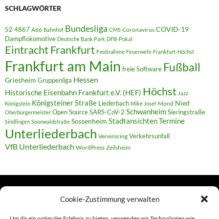
SCHLAGWÖRTER
Bundesliga
52 4867
COVID-19
A66
Coronavirus
Bahnhof
CMS
Dampflokomotive
Deutsche Bank Park
DFB-Pokal
Eintracht Frankfurt
Festnahme
Feuerwehr
Frankfurt-Höchst
Frankfurt am Main
Fußball
freie Software
Hessen
Griesheim
Gruppenliga
Höchst
Historische Eisenbahn Frankfurt e.V. (HEF)
Jazz
Königsteiner Straße
Liederbach
Nied
Mond
Königstein
Mike Josef
Schwanheim
Open Source
SARS-CoV-2
Sieringstraße
Oberbürgermeister
Termine
Stadtansichten
Sossenheim
Sindlingen
Soonwaldstraße
Unterliederbach
Verkehrsunfall
Vereinsring
VfB Unterliederbach
WordPress
Zeilsheim
Cookie-Zustimmung verwalten
TERMINE
Um dir ein optimales Erlebnis zu bieten, verwenden wir Technologien wie