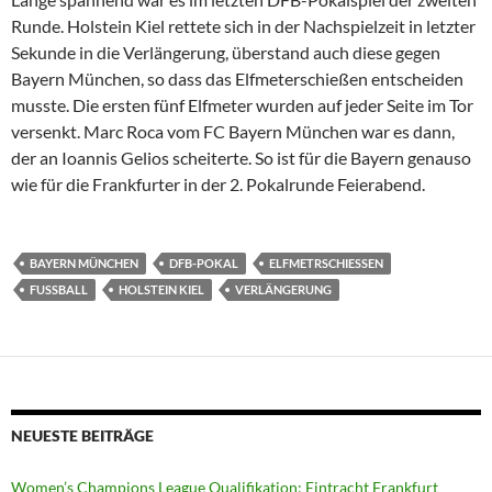
Runde. Holstein Kiel rettete sich in der Nachspielzeit in letzter
Sekunde in die Verlängerung, überstand auch diese gegen
Bayern München, so dass das Elfmeterschießen entscheiden
musste. Die ersten fünf Elfmeter wurden auf jeder Seite im Tor
versenkt. Marc Roca vom FC Bayern München war es dann,
der an Ioannis Gelios scheiterte. So ist für die Bayern genauso
wie für die Frankfurter in der 2. Pokalrunde Feierabend.
BAYERN MÜNCHEN
DFB-POKAL
ELFMETRSCHIESSEN
FUSSBALL
HOLSTEIN KIEL
VERLÄNGERUNG
NEUESTE BEITRÄGE
Women’s Champions League Qualifikation: Eintracht Frankfurt