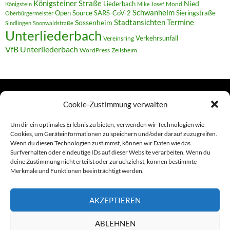
Königsteiner Straße
Liederbach
Nied
Mond
Königstein
Mike Josef
Schwanheim
Open Source
SARS-CoV-2
Sieringstraße
Oberbürgermeister
Termine
Stadtansichten
Sossenheim
Sindlingen
Soonwaldstraße
Unterliederbach
Verkehrsunfall
Vereinsring
VfB Unterliederbach
WordPress
Zeilsheim
Cookie-Zustimmung verwalten
TERMINE
Um dir ein optimales Erlebnis zu bieten, verwenden wir Technologien wie
Cookies, um Geräteinformationen zu speichern und/oder darauf zuzugreifen.
Wenn du diesen Technologien zustimmst, können wir Daten wie das
Links
Surfverhalten oder eindeutige IDs auf dieser Website verarbeiten. Wenn du
deine Zustimmung nicht erteilst oder zurückziehst, können bestimmte
Amiga (alt in Seite)
Merkmale und Funktionen beeinträchtigt werden.
Amiga-News
AKZEPTIEREN
Claudia Kahlen
ABLEHNEN
Foto-Spaziergänge (Mainzauber)