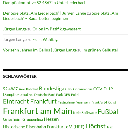
Dampflokomotive 52 4867 in Unterliederbach
Der Spielplatz „Am Liederbach“ | Jürgen Lange
zu
Spielplatz „Am
Liederbach“ – Bauarbeiten beginnen
Jürgen Lange
zu
Orion im Pazifik gewassert
Jürgen Lange
zu
Es ist Wahltag
Vor zehn Jahren im Gallus | Jürgen Lange
zu
Im grünen Gallustal
SCHLAGWÖRTER
Bundesliga
52 4867
COVID-19
A66
Coronavirus
Bahnhof
CMS
Dampflokomotive
Deutsche Bank Park
DFB-Pokal
Eintracht Frankfurt
Festnahme
Feuerwehr
Frankfurt-Höchst
Frankfurt am Main
Fußball
freie Software
Hessen
Griesheim
Gruppenliga
Höchst
Historische Eisenbahn Frankfurt e.V. (HEF)
Jazz