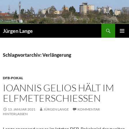
Zum
Inhalt
springen
Suchen
Jürgen Lange
PRIMÄR
MENÜ
Schlagwortarchiv: Verlängerung
DFB-POKAL
IOANNIS GELIOS HÄLT IM
ELFMETERSCHIESSEN
13. JANUAR 2021
JÜRGEN LANGE
KOMMENTAR
HINTERLASSEN
Lange spannend war es im letzten DFB-Pokalspiel der zweiten