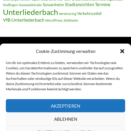
Termine
Stadtansichten
Sossenheim
Sindlingen
Soonwaldstraße
Unterliederbach
Verkehrsunfall
Vereinsring
VfB Unterliederbach
WordPress
Zeilsheim
Cookie-Zustimmung verwalten
TERMINE
Um dir ein optimales Erlebnis zu bieten, verwenden wir Technologien wie
Cookies, um Geräteinformationen zu speichern und/oder darauf zuzugreifen.
Wenn du diesen Technologien zustimmst, können wir Daten wie das
Links
Surfverhalten oder eindeutige IDs auf dieser Website verarbeiten. Wenn du
deine Zustimmung nicht erteilst oder zurückziehst, können bestimmte
Amiga (alt in Seite)
Merkmale und Funktionen beeinträchtigt werden.
Amiga-News
AKZEPTIEREN
Claudia Kahlen
ABLEHNEN
Foto-Spaziergänge (Mainzauber)