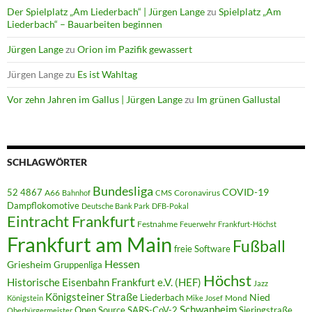
Der Spielplatz „Am Liederbach“ | Jürgen Lange
zu
Spielplatz „Am
Liederbach“ – Bauarbeiten beginnen
Jürgen Lange
zu
Orion im Pazifik gewassert
Jürgen Lange
zu
Es ist Wahltag
Vor zehn Jahren im Gallus | Jürgen Lange
zu
Im grünen Gallustal
SCHLAGWÖRTER
Bundesliga
52 4867
COVID-19
A66
Coronavirus
Bahnhof
CMS
Dampflokomotive
Deutsche Bank Park
DFB-Pokal
Eintracht Frankfurt
Festnahme
Feuerwehr
Frankfurt-Höchst
Frankfurt am Main
Fußball
freie Software
Hessen
Griesheim
Gruppenliga
Höchst
Historische Eisenbahn Frankfurt e.V. (HEF)
Jazz
Königsteiner Straße
Liederbach
Nied
Mond
Königstein
Mike Josef
Schwanheim
Open Source
SARS-CoV-2
Sieringstraße
Oberbürgermeister