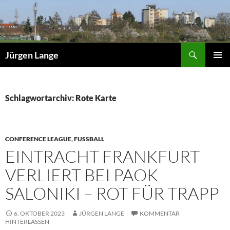
Zum
Inhalt
springen
Suchen
Jürgen Lange
PRIMÄR
MENÜ
Schlagwortarchiv: Rote Karte
CONFERENCE LEAGUE
,
FUSSBALL
EINTRACHT FRANKFURT
VERLIERT BEI PAOK
SALONIKI – ROT FÜR TRAPP
6. OKTOBER 2023
JÜRGEN LANGE
KOMMENTAR
HINTERLASSEN