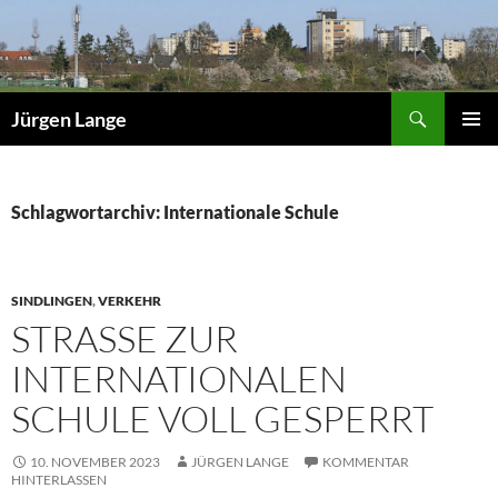
Zum
Inhalt
springen
Suchen
Jürgen Lange
PRIMÄR
MENÜ
Schlagwortarchiv: Internationale Schule
SINDLINGEN
,
VERKEHR
STRASSE ZUR I
NTERNATIONALEN S
CHULE VOLL GESPERRT
10. NOVEMBER 2023
JÜRGEN LANGE
KOMMENTAR
HINTERLASSEN