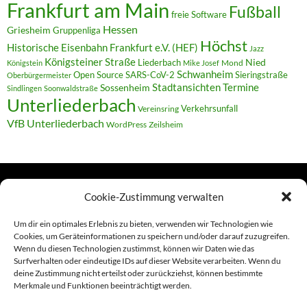
Frankfurt am Main
Fußball
freie Software
Hessen
Griesheim
Gruppenliga
Höchst
Historische Eisenbahn Frankfurt e.V. (HEF)
Jazz
Königsteiner Straße
Liederbach
Nied
Mond
Königstein
Mike Josef
Schwanheim
Open Source
SARS-CoV-2
Sieringstraße
Oberbürgermeister
Termine
Stadtansichten
Sossenheim
Sindlingen
Soonwaldstraße
Unterliederbach
Verkehrsunfall
Vereinsring
VfB Unterliederbach
WordPress
Zeilsheim
Cookie-Zustimmung verwalten
TERMINE
Um dir ein optimales Erlebnis zu bieten, verwenden wir Technologien wie
Cookies, um Geräteinformationen zu speichern und/oder darauf zuzugreifen.
Wenn du diesen Technologien zustimmst, können wir Daten wie das
Links
Surfverhalten oder eindeutige IDs auf dieser Website verarbeiten. Wenn du
deine Zustimmung nicht erteilst oder zurückziehst, können bestimmte
Amiga (alt in Seite)
Merkmale und Funktionen beeinträchtigt werden.
Amiga-News