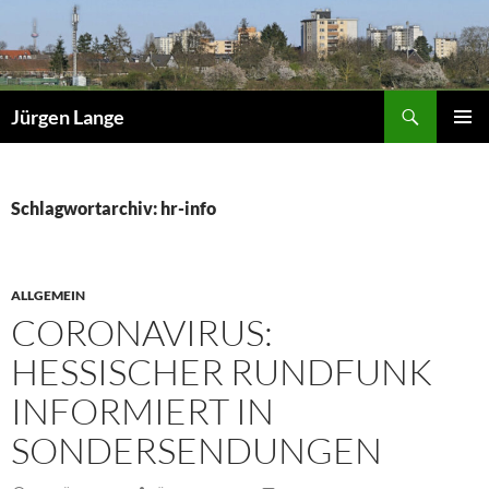
Zum
Inhalt
springen
Suchen
Jürgen Lange
PRIMÄR
MENÜ
Schlagwortarchiv: hr-info
ALLGEMEIN
CORONAVIRUS:
HESSISCHER RUNDFUNK
INFORMIERT IN
SONDERSENDUNGEN