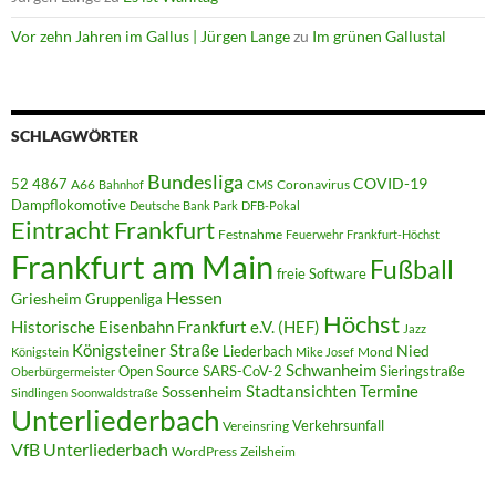
Vor zehn Jahren im Gallus | Jürgen Lange
zu
Im grünen Gallustal
SCHLAGWÖRTER
Bundesliga
52 4867
COVID-19
A66
Coronavirus
Bahnhof
CMS
Dampflokomotive
Deutsche Bank Park
DFB-Pokal
Eintracht Frankfurt
Festnahme
Feuerwehr
Frankfurt-Höchst
Frankfurt am Main
Fußball
freie Software
Hessen
Griesheim
Gruppenliga
Höchst
Historische Eisenbahn Frankfurt e.V. (HEF)
Jazz
Königsteiner Straße
Liederbach
Nied
Mond
Königstein
Mike Josef
Schwanheim
Open Source
SARS-CoV-2
Sieringstraße
Oberbürgermeister
Termine
Stadtansichten
Sossenheim
Sindlingen
Soonwaldstraße
Unterliederbach
Verkehrsunfall
Vereinsring
VfB Unterliederbach
WordPress
Zeilsheim