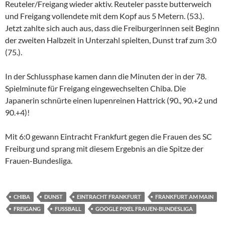
Reuteler/Freigang wieder aktiv. Reuteler passte butterweich
und Freigang vollendete mit dem Kopf aus 5 Metern. (53.).
Jetzt zahlte sich auch aus, dass die Freiburgerinnen seit Beginn
der zweiten Halbzeit in Unterzahl spielten, Dunst traf zum 3:0
(75.).
In der Schlussphase kamen dann die Minuten der in der 78.
Spielminute für Freigang eingewechselten Chiba. Die
Japanerin schnürte einen lupenreinen Hattrick (90., 90.+2 und
90.+4)!
Mit 6:0 gewann Eintracht Frankfurt gegen die Frauen des SC
Freiburg und sprang mit diesem Ergebnis an die Spitze der
Frauen-Bundesliga.
CHIBA
DUNST
EINTRACHT FRANKFURT
FRANKFURT AM MAIN
FREIGANG
FUSSBALL
GOOGLE PIXEL FRAUEN-BUNDESLIGA