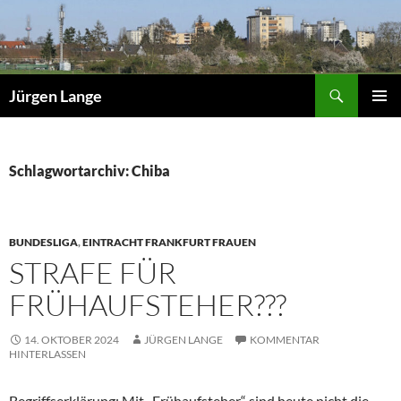
Zum
Inhalt
springen
Suchen
Jürgen Lange
PRIMÄR
MENÜ
Schlagwortarchiv: Chiba
BUNDESLIGA
,
EINTRACHT FRANKFURT FRAUEN
STRAFE FÜR
FRÜHAUFSTEHER???
14. OKTOBER 2024
JÜRGEN LANGE
KOMMENTAR
HINTERLASSEN
Begriffserklärung: Mit „Frühaufsteher“ sind heute nicht die