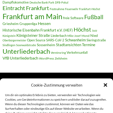
Dampflokomotive
Deutsche Bank Park
DFB-Pokal
Eintracht Frankfurt
Festnahme
Feuerwehr
Frankfurt-Höchst
Frankfurt am Main
Fußball
freie Software
Hessen
Griesheim
Gruppenliga
Höchst
Historische Eisenbahn Frankfurt e.V. (HEF)
Jazz
Königsteiner Straße
Liederbach
Nied
Mond
Königstein
Mike Josef
Schwanheim
Open Source
SARS-CoV-2
Sieringstraße
Oberbürgermeister
Termine
Stadtansichten
Sossenheim
Sindlingen
Soonwaldstraße
Unterliederbach
Verkehrsunfall
Vereinsring
VfB Unterliederbach
WordPress
Zeilsheim
Cookie-Zustimmung verwalten
TERMINE
Um dir ein optimales Erlebnis zu bieten, verwenden wir Technologien wie
Cookies, um Geräteinformationen zu speichern und/oder darauf zuzugreifen.
Wenn du diesen Technologien zustimmst, können wir Daten wie das
Links
Surfverhalten oder eindeutige IDs auf dieser Website verarbeiten. Wenn du