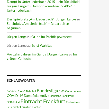
Dampf in Unterliederbach 2015 – ein Rückblick |
Jürgen Lange
zu
Dampflokomotive 52 4867 in
Unterliederbach
Der Spielplatz „Am Liederbach“ | Jürgen Lange
zu
Spielplatz „Am Liederbach“ – Bauarbeiten
beginnen
Jürgen Lange
zu
Orion im Pazifik gewassert
Jürgen Lange
zu
Es ist Wahltag
Vor zehn Jahren im Gallus | Jürgen Lange
zu
Im
grünen Gallustal
SCHLAGWÖRTER
Bundesliga
52 4867
A66
Coronavirus
Bahnhof
CMS
COVID-19
Dampflokomotive
Deutsche Bank Park
Eintracht Frankfurt
Festnahme
DFB-Pokal
Feuerwehr
Frankfurt-Höchst