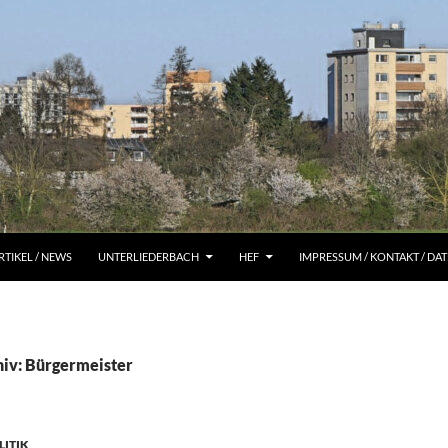
RTIKEL / NEWS
UNTERLIEDERBACH
HEF
IMPRESSUM / KONTAKT / D
iv: Bürgermeister
LITIK