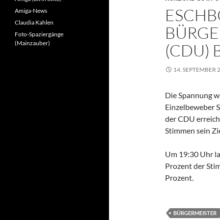
ESCHB
Amiga-News
Claudia Kahlen
BÜRGE
Foto-Spaziergänge
(Mainzauber)
(CDU) 
14. SEPTEMBER 
Die Spannung wa
Einzelbeweber S
der CDU erreich
Stimmen sein Zie
Um 19:30 Uhr lag
Prozent der Stim
Prozent.
BÜRGERMEISTER