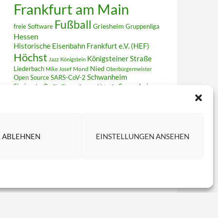
Frankfurt am Main
Fußball
Griesheim
freie Software
Gruppenliga
Hessen
Historische Eisenbahn Frankfurt e.V. (HEF)
Höchst
Königsteiner Straße
Jazz
Königstein
Liederbach
Nied
Mond
Mike Josef
Oberbürgermeister
Schwanheim
Open Source
SARS-CoV-2
Sieringstraße
Sossenheim
Sindlingen
Soonwaldstraße
Termine
Stadtansichten
Unterliederbach
Vereinsring
VfB Unterliederbach
Verkehrsunfall
WordPress
Zeilsheim
ABLEHNEN
EINSTELLUNGEN ANSEHEN