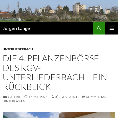
Zum
Inhalt
springen
Suchen
Jürgen Lange
PRIMÄR
MENÜ
UNTERLIEDERBACH
DIE 4. PFLANZENBÖRSE
DES KGV-
UNTERLIEDERBACH – EIN
RÜCKBLICK
GALERIE
17. MAI 2026
JÜRGEN LANGE
KOMMENTAR
HINTERLASSEN