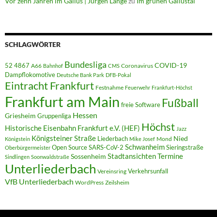
Vor zehn Jahren im Gallus | Jürgen Lange
zu
Im grünen Gallustal
SCHLAGWÖRTER
Bundesliga
52 4867
COVID-19
A66
Coronavirus
Bahnhof
CMS
Dampflokomotive
Deutsche Bank Park
DFB-Pokal
Eintracht Frankfurt
Festnahme
Feuerwehr
Frankfurt-Höchst
Frankfurt am Main
Fußball
freie Software
Hessen
Griesheim
Gruppenliga
Höchst
Historische Eisenbahn Frankfurt e.V. (HEF)
Jazz
Königsteiner Straße
Liederbach
Nied
Mond
Königstein
Mike Josef
Schwanheim
Open Source
SARS-CoV-2
Sieringstraße
Oberbürgermeister
Termine
Stadtansichten
Sossenheim
Sindlingen
Soonwaldstraße
Unterliederbach
Verkehrsunfall
Vereinsring
VfB Unterliederbach
WordPress
Zeilsheim