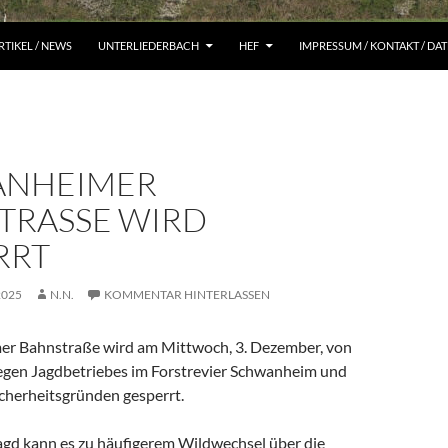
RTIKEL / NEWS
UNTERLIEDERBACH
HEF
IMPRESSUM / KONTAKT / D
ANHEIMER
RASSE WIRD G
RT
2025
N.N.
KOMMENTAR HINTERLASSEN
er Bahnstraße wird am Mittwoch, 3. Dezember, von
egen Jagdbetriebes im Forstrevier Schwanheim und
icherheitsgründen gesperrt.
Jagd kann es zu häufigerem Wildwechsel über die