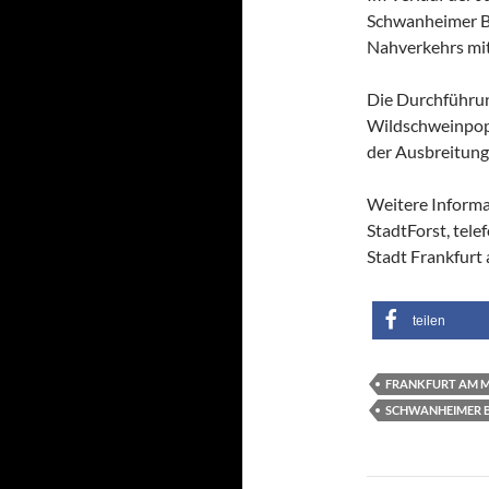
Schwanheimer B
Nahverkehrs mit
Die Durchführun
Wildschweinpop
der Ausbreitung
Weitere Informa
StadtForst, tele
Stadt Frankfurt
teilen
FRANKFURT AM 
SCHWANHEIMER B