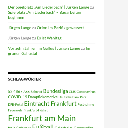
Der Spielplatz „Am Liederbach“ | Jürgen Lange
zu
Spielplatz „Am Liederbach“ – Bauarbeiten
beginnen
Jürgen Lange
zu
Orion im Pazifik gewassert
Jürgen Lange
zu
Es ist Wahltag
Vor zehn Jahren im Gallus | Jürgen Lange
zu
Im
grünen Gallustal
SCHLAGWÖRTER
Bundesliga
52 4867
A66
Coronavirus
Bahnhof
CMS
COVID-19
Dampflokomotive
Deutsche Bank Park
Eintracht Frankfurt
Festnahme
DFB-Pokal
Feuerwehr
Frankfurt-Höchst
Frankfurt am Main
Fußball
Griesheim