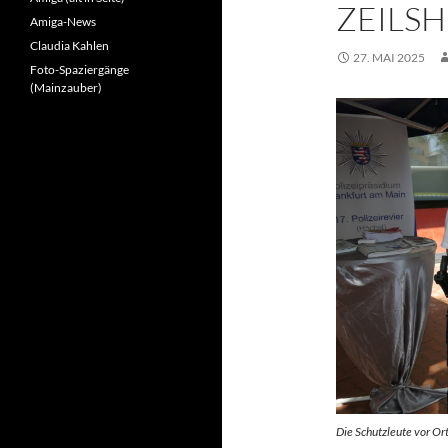
ZEILS
Amiga-News
Claudia Kahlen
27. MAI 2025
Foto-Spaziergänge
(Mainzauber)
Die Schutzleute vor Or