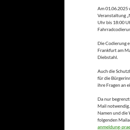
Am 01.06.2025 w
Veranstaltung „
Uhr bis 18:00 Uh
Fahrradcodierung
Die Codierung er
Frankfurt am Mai
Diebstahl.
Auch die Schutz
für die Bürgeri
ihre Fragen an 
Da nur begrenzt
Mail notwendig. 
Namen und die W
folgenden Maila
anmeldung-prae