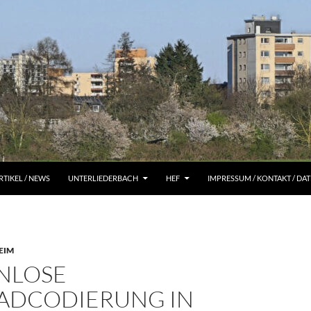
RTIKEL / NEWS
UNTERLIEDERBACH
HEF
IMPRESSUM / KONTAKT / D
EIM
NLOSE
ADCODIERUNG IN