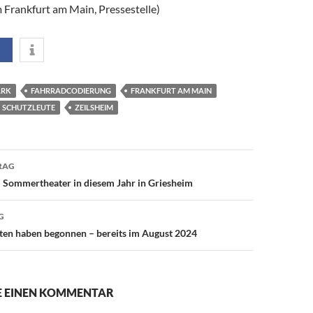
 Frankfurt am Main, Pressestelle)
ARK
FAHRRADCODIERUNG
FRANKFURT AM MAIN
SCHUTZLEUTE
ZEILSHEIM
avigation
RAG
 Sommertheater in diesem Jahr in Griesheim
G
ten haben begonnen – bereits im August 2024
IE EINEN KOMMENTAR