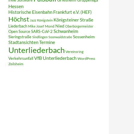
freie Software
Gruppenliga
Hessen
Historische Eisenbahn Frankfurt e.V. (HEF)
Höchst
Königsteiner Straße
Jazz
Königstein
Liederbach
Nied
Mond
Mike Josef
Oberbürgermeister
Schwanheim
Open Source
SARS-CoV-2
Sieringstraße
Sossenheim
Sindlingen
Soonwaldstraße
Termine
Stadtansichten
Unterliederbach
Vereinsring
VfB Unterliederbach
Verkehrsunfall
WordPress
Zeilsheim