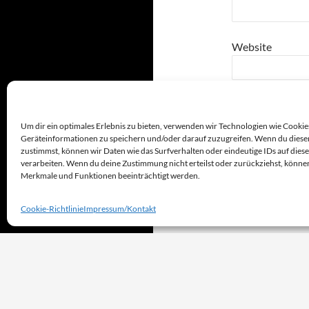
Website
seven
−
one
=
Um dir ein optimales Erlebnis zu bieten, verwenden wir Technologien wie Cookie
Geräteinformationen zu speichern und/oder darauf zuzugreifen. Wenn du diese
zustimmst, können wir Daten wie das Surfverhalten oder eindeutige IDs auf dies
verarbeiten. Wenn du deine Zustimmung nicht erteilst oder zurückziehst, könn
Merkmale und Funktionen beeinträchtigt werden.
Cookie-Richtlinie
Impressum/Kontakt