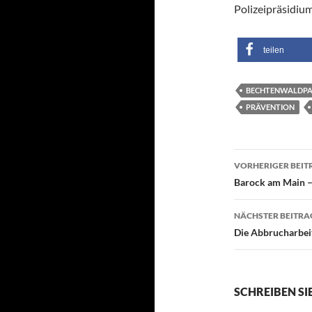
Polizeipräsidium
teilen
BECHTENWALDP
PRÄVENTION
Beitragsn
VORHERIGER BEIT
Barock am Main –
NÄCHSTER BEITRA
Die Abbrucharbei
SCHREIBEN S