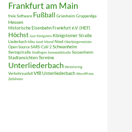
Frankfurt am Main
Fußball
Griesheim
freie Software
Gruppenliga
Hessen
Historische Eisenbahn Frankfurt e.V. (HEF)
Höchst
Königsteiner Straße
Jazz
Königstein
Liederbach
Nied
Mond
Mike Josef
Oberbürgermeister
Schwanheim
Open Source
SARS-CoV-2
Sieringstraße
Sossenheim
Sindlingen
Soonwaldstraße
Termine
Stadtansichten
Unterliederbach
Vereinsring
VfB Unterliederbach
Verkehrsunfall
WordPress
Zeilsheim