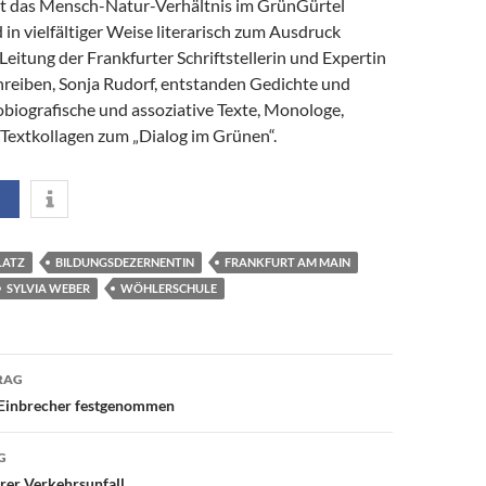
t das Mensch-Natur-Verhältnis im GrünGürtel
 in vielfältiger Weise literarisch zum Ausdruck
Leitung der Frankfurter Schriftstellerin und Expertin
chreiben, Sonja Rudorf, entstanden Gedichte und
biografische und assoziative Texte, Monologe,
Textkollagen zum „Dialog im Grünen“.
LATZ
BILDUNGSDEZERNENTIN
FRANKFURT AM MAIN
SYLVIA WEBER
WÖHLERSCHULE
avigation
RAG
 Einbrecher festgenommen
G
rer Verkehrsunfall