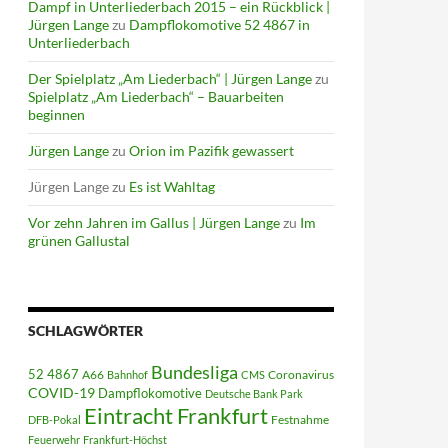
Dampf in Unterliederbach 2015 – ein Rückblick |
Jürgen Lange
zu
Dampflokomotive 52 4867 in
Unterliederbach
Der Spielplatz „Am Liederbach“ | Jürgen Lange
zu
Spielplatz „Am Liederbach“ – Bauarbeiten
beginnen
Jürgen Lange
zu
Orion im Pazifik gewassert
Jürgen Lange
zu
Es ist Wahltag
Vor zehn Jahren im Gallus | Jürgen Lange
zu
Im
grünen Gallustal
SCHLAGWÖRTER
Bundesliga
52 4867
A66
Coronavirus
Bahnhof
CMS
COVID-19
Dampflokomotive
Deutsche Bank Park
Eintracht Frankfurt
Festnahme
DFB-Pokal
Feuerwehr
Frankfurt-Höchst