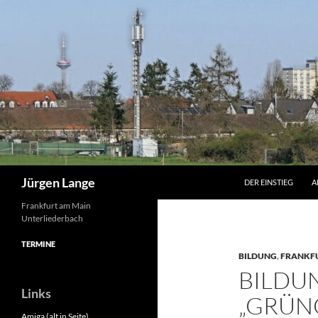
Zum
Inhalt
springen
Suchen
Jürgen Lange
DER EINSTIEG
A
Frankfurt am Main
Unterliederbach
TERMINE
BILDUNG
,
FRANKF
BILDU
Links
„GRÜNG
Amiga (alt in Seite)