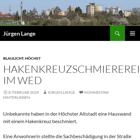
Zum
Inhalt
springen
Suchen
Jürgen Lange
PRIMÄR
MENÜ
BLAULICHT
,
HÖCHST
HAKENKREUZSCHMIEREREI
IM WED
8. FEBRUAR 2024
JÜRGEN LANGE
KOMMENTAR
HINTERLASSEN
Unbekannte haben in der Höchster Altstadt eine Hauswand
mit einem Hakenkreuz beschmiert.
Eine Anwohnerin stellte die Sachbeschädigung in der Straße