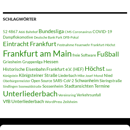
SCHLAGWÖRTER
Bundesliga
52 4867
COVID-19
A66
Coronavirus
Bahnhof
CMS
Dampflokomotive
Deutsche Bank Park
DFB-Pokal
Eintracht Frankfurt
Festnahme
Feuerwehr
Frankfurt-Höchst
Frankfurt am Main
Fußball
freie Software
Hessen
Griesheim
Gruppenliga
Höchst
Historische Eisenbahn Frankfurt e.V. (HEF)
Jazz
Königsteiner Straße
Liederbach
Nied
Mond
Königstein
Mike Josef
Schwanheim
Open Source
SARS-CoV-2
Sieringstraße
Oberbürgermeister
Termine
Stadtansichten
Sossenheim
Sindlingen
Soonwaldstraße
Unterliederbach
Verkehrsunfall
Vereinsring
VfB Unterliederbach
WordPress
Zeilsheim