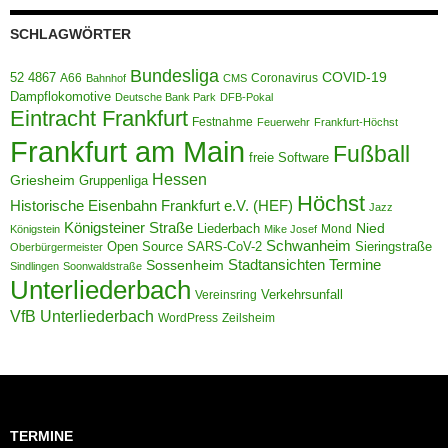
SCHLAGWÖRTER
Bundesliga
52 4867
COVID-19
A66
Coronavirus
Bahnhof
CMS
Dampflokomotive
Deutsche Bank Park
DFB-Pokal
Eintracht Frankfurt
Festnahme
Feuerwehr
Frankfurt-Höchst
Frankfurt am Main
Fußball
freie Software
Hessen
Griesheim
Gruppenliga
Höchst
Historische Eisenbahn Frankfurt e.V. (HEF)
Jazz
Königsteiner Straße
Liederbach
Nied
Mond
Königstein
Mike Josef
Schwanheim
Open Source
Sieringstraße
SARS-CoV-2
Oberbürgermeister
Termine
Stadtansichten
Sossenheim
Sindlingen
Soonwaldstraße
Unterliederbach
Verkehrsunfall
Vereinsring
VfB Unterliederbach
WordPress
Zeilsheim
TERMINE