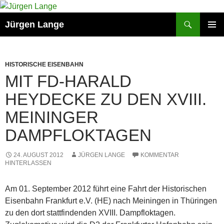
Zum
Inhalt
Suchen
Jürgen Lange
springen
PRIMÄR
MENÜ
HISTORISCHE EISENBAHN
MIT FD-HARALD
HEYDECKE ZU DEN XVIII.
MEININGER
DAMPFLOKTAGEN
24. AUGUST 2012
JÜRGEN LANGE
KOMMENTAR
HINTERLASSEN
Am 01. September 2012 führt eine Fahrt der Historischen
Eisenbahn Frankfurt e.V. (HE) nach Meiningen in Thüringen
zu den dort stattfindenden XVIII. Dampfloktagen.