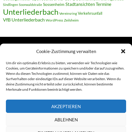
Termine
Stadtansichten
Sossenheim
Sindlingen
Soonwaldstraße
Unterliederbach
Verkehrsunfall
Vereinsring
VfB Unterliederbach
WordPress
Zeilsheim
Cookie-Zustimmung verwalten
TERMINE
Um dir ein optimales Erlebnis zu bieten, verwenden wir Technologien wie
Cookies, um Geräteinformationen zu speichern und/oder darauf zuzugreifen.
Wenn du diesen Technologien zustimmst, können wir Daten wie das
Links
Surfverhalten oder eindeutige IDs auf dieser Website verarbeiten. Wenn du
deine Zustimmung nicht erteilst oder zurückziehst, können bestimmte
Amiga (alt in Seite)
Merkmale und Funktionen beeinträchtigt werden.
Amiga-News
AKZEPTIEREN
Claudia Kahlen
ABLEHNEN
Foto-Spaziergänge (Mainzauber)