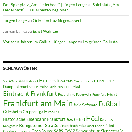
Der Spielplatz „Am Liederbach“ | Jürgen Lange
zu
Spielplatz „Am
Liederbach“ – Bauarbeiten beginnen
Jürgen Lange
zu
Orion im Pazifik gewassert
Jürgen Lange
zu
Es ist Wahltag
Vor zehn Jahren im Gallus | Jürgen Lange
zu
Im grünen Gallustal
SCHLAGWÖRTER
Bundesliga
52 4867
COVID-19
A66
Coronavirus
Bahnhof
CMS
Dampflokomotive
Deutsche Bank Park
DFB-Pokal
Eintracht Frankfurt
Festnahme
Feuerwehr
Frankfurt-Höchst
Frankfurt am Main
Fußball
freie Software
Hessen
Griesheim
Gruppenliga
Höchst
Historische Eisenbahn Frankfurt e.V. (HEF)
Jazz
Königsteiner Straße
Liederbach
Nied
Mond
Königstein
Mike Josef
Schwanheim
Open Source
SARS-CoV-2
Sieringstraße
Oberbürgermeister