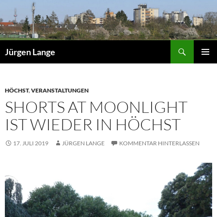
Zum
Inhalt
springen
Suchen
Jürgen Lange
PRIMÄR
MENÜ
HÖCHST
,
VERANSTALTUNGEN
SHORTS AT MOONLIGHT
IST WIEDER IN HÖCHST
17. JULI 2019
JÜRGEN LANGE
KOMMENTAR HINTERLASSEN