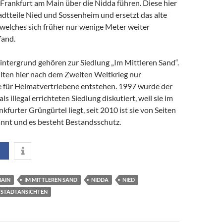
Frankfurt am Main über die Nidda führen. Diese hier
adtteile Nied und Sossenheim und ersetzt das alte
welches sich früher nur wenige Meter weiter
fand.
intergrund gehören zur Siedlung „Im Mittleren Sand“.
llten hier nach dem Zweiten Weltkrieg nur
e für Heimatvertriebene entstehen. 1997 wurde der
s illegal errichteten Siedlung diskutiert, weil sie im
kfurter Grüngürtel liegt, seit 2010 ist sie von Seiten
annt und es besteht Bestandsschutz.
MAIN
IM MITTLEREN SAND
NIDDA
NIED
STADTANSICHTEN