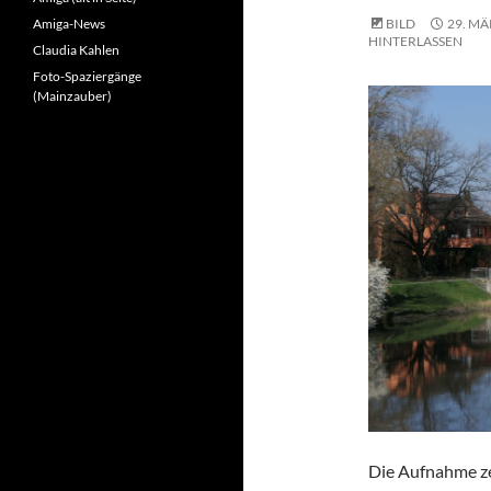
Amiga-News
BILD
29. MÄ
HINTERLASSEN
Claudia Kahlen
Foto-Spaziergänge
(Mainzauber)
Die Aufnahme ze