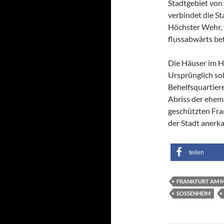
Stadtgebiet von 
verbindet die St
Höchster Wehr, 
flussabwärts be
Die Häuser im H
Ursprünglich so
Behelfsquartier
Abriss der ehemal
geschützten Fran
der Stadt anerk
teilen
FRANKFURT AM 
SOSSENHEIM