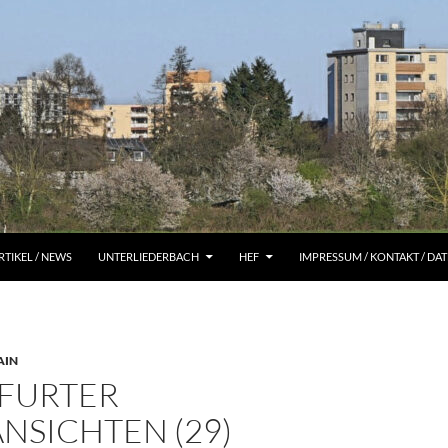
RTIKEL / NEWS
UNTERLIEDERBACH
HEF
IMPRESSUM / KONTAKT / D
AIN
FURTER
NSICHTEN (29)