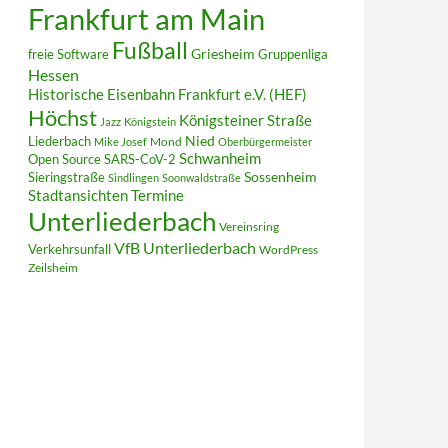
Frankfurt am Main
Fußball
Griesheim
freie Software
Gruppenliga
Hessen
Historische Eisenbahn Frankfurt e.V. (HEF)
Höchst
Königsteiner Straße
Jazz
Königstein
Liederbach
Nied
Mond
Mike Josef
Oberbürgermeister
Schwanheim
Open Source
SARS-CoV-2
Sieringstraße
Sossenheim
Sindlingen
Soonwaldstraße
Termine
Stadtansichten
Unterliederbach
Vereinsring
VfB Unterliederbach
Verkehrsunfall
WordPress
Zeilsheim