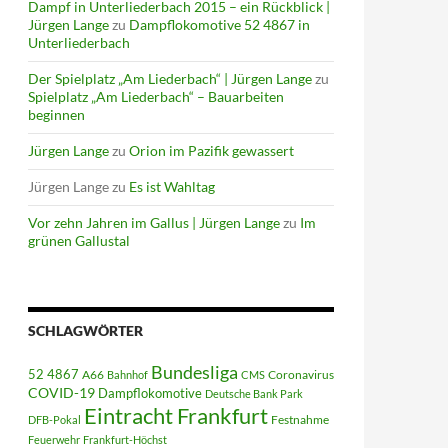
Dampf in Unterliederbach 2015 – ein Rückblick |
Jürgen Lange
zu
Dampflokomotive 52 4867 in
Unterliederbach
Der Spielplatz „Am Liederbach“ | Jürgen Lange
zu
Spielplatz „Am Liederbach“ – Bauarbeiten
beginnen
Jürgen Lange
zu
Orion im Pazifik gewassert
Jürgen Lange
zu
Es ist Wahltag
Vor zehn Jahren im Gallus | Jürgen Lange
zu
Im
grünen Gallustal
SCHLAGWÖRTER
Bundesliga
52 4867
A66
Coronavirus
Bahnhof
CMS
COVID-19
Dampflokomotive
Deutsche Bank Park
Eintracht Frankfurt
Festnahme
DFB-Pokal
Feuerwehr
Frankfurt-Höchst