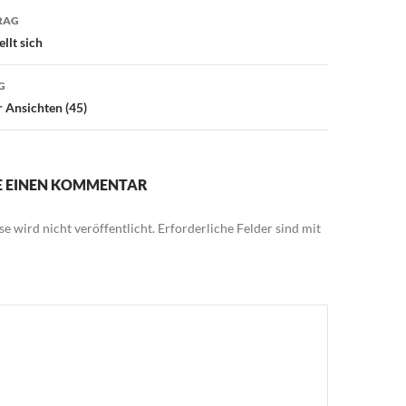
avigation
RAG
llt sich
G
 Ansichten (45)
IE EINEN KOMMENTAR
e wird nicht veröffentlicht.
Erforderliche Felder sind mit