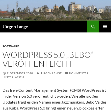
Zum
Inhalt
springen
Suchen
Jürgen Lange
PRIMÄR
MENÜ
SOFTWARE
WORDPRESS 5.0 „BEBO“
VERÖFFENTLICHT
7. DEZEMBER 2018
JÜRGEN LANGE
KOMMENTAR
HINTERLASSEN
Das freie Content Management System (CMS) WordPress ist
in der Version 5.0 veröffentlicht worden. Wie alle großen
Updates trägt es den Namen eines Jazzmusikers, Bebo Valdés
aus Kuba. WordPress 5.0 bringt einen neuen, blockbasierten