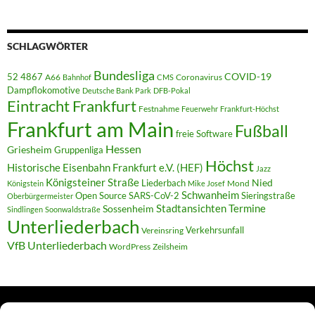
SCHLAGWÖRTER
Bundesliga
52 4867
COVID-19
A66
Coronavirus
Bahnhof
CMS
Dampflokomotive
Deutsche Bank Park
DFB-Pokal
Eintracht Frankfurt
Festnahme
Feuerwehr
Frankfurt-Höchst
Frankfurt am Main
Fußball
freie Software
Hessen
Griesheim
Gruppenliga
Höchst
Historische Eisenbahn Frankfurt e.V. (HEF)
Jazz
Königsteiner Straße
Liederbach
Nied
Mond
Königstein
Mike Josef
Schwanheim
Open Source
SARS-CoV-2
Sieringstraße
Oberbürgermeister
Termine
Stadtansichten
Sossenheim
Sindlingen
Soonwaldstraße
Unterliederbach
Verkehrsunfall
Vereinsring
VfB Unterliederbach
WordPress
Zeilsheim