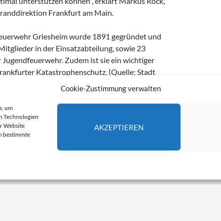
timal unterstützen können“, erklärt Markus Röck,
Branddirektion Frankfurt am Main.
 Feuerwehr Griesheim wurde 1891 gegründet und
 Mitglieder in der Einsatzabteilung, sowie 23
r Jugendfeuerwehr. Zudem ist sie ein wichtiger
rankfurter Katastrophenschutz. (Quelle: Stadt
in)
Cookie-Zustimmung verwalten
s, um
n Technologien
FRANKFURT AM MAIN
FREIWILLIGE FEUERWEHR
er Website
AKZEPTIEREN
ARKUS RÖCK
en bestimmte