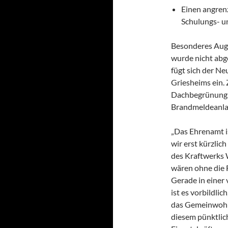
Einen angren
Schulungs- u
Besonderes Aug
wurde nicht abg
fügt sich der N
Griesheims ein.
Dachbegrünung, 
Brandmeldeanlag
„Das Ehrenamt i
wir erst kürzlic
des Kraftwerks 
wären ohne die 
Gerade in einer
ist es vorbildli
das Gemeinwohl 
diesem pünktlic