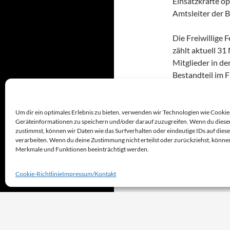
Einsatzkräfte op
Amtsleiter der 
Die Freiwillige
zählt aktuell 31
Mitglieder in de
Bestandteil im F
Frankfurt am Ma
Um dir ein optimales Erlebnis zu bieten, verwenden wir Technologien wie Cookie
Geräteinformationen zu speichern und/oder darauf zuzugreifen. Wenn du diese
ANNETTE RINN
zustimmst, können wir Daten wie das Surfverhalten oder eindeutige IDs auf dies
GRIESHEIM
M
verarbeiten. Wenn du deine Zustimmung nicht erteilst oder zurückziehst, könn
Merkmale und Funktionen beeinträchtigt werden.
Cookie-Richtlinie
Impressum/Kontakt