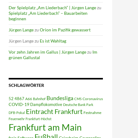
Der Spielplatz „Am Liederbach“ | Jürgen Lange
zu
Spielplatz „Am Liederbach“ – Bauarbeiten
beginnen
Jürgen Lange
zu
Orion im Pazifik gewassert
Jürgen Lange
zu
Es ist Wahltag
Vor zehn Jahren im Gallus | Jürgen Lange
zu
Im
grünen Gallustal
SCHLAGWÖRTER
Bundesliga
52 4867
A66
Coronavirus
Bahnhof
CMS
COVID-19
Dampflokomotive
Deutsche Bank Park
Eintracht Frankfurt
Festnahme
DFB-Pokal
Feuerwehr
Frankfurt-Höchst
Frankfurt am Main
Fußball
Griesheim