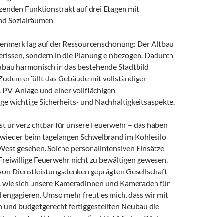
zenden Funktionstrakt auf drei Etagen mit
nd Sozialräumen
enmerk lag auf der Ressourcenschonung: Der Altbau
erissen, sondern in die Planung einbezogen. Dadurch
eubau harmonisch in das bestehende Stadtbild
 Zudem erfüllt das Gebäude mit vollständiger
PV-Anlage und einer vollflächigen
e wichtige Sicherheits- und Nachhaltigkeitsaspekte.
st unverzichtbar für unsere Feuerwehr – das haben
h wieder beim tagelangen Schwelbrand im Kohlesilo
West gesehen. Solche personalintensiven Einsätze
Freiwillige Feuerwehr nicht zu bewältigen gewesen.
 von Dienstleistungsdenken geprägten Gesellschaft
ch, wie sich unsere Kameradinnen und Kameraden für
engagieren. Umso mehr freut es mich, dass wir mit
h und budgetgerecht fertiggestellten Neubau die