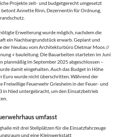
liche Projekte zeit- und budgetgerecht umgesetzt
 betont Annette Rinn, Dezernentin für Ordnung,
Brandschutz.
nötigte Erweiterung wurde möglich, nachdem die
ft ein Nachbargrundstück erwarb. Geplant und
e der Neubau vom Architekturbüro Dietmar Moos //
anung + bauleitung. Die Bauarbeiten starteten im Juni
n planmäßig im September 2025 abgeschlossen –
wurde damit eingehalten. Auch das Budget in Höhe
en Euro wurde nicht überschritten. Während der
e Freiwillige Feuerwehr Griesheim in der Feuer- und
 in Nied untergebracht, um den Einsatzbetrieb
ten.
uerwehrhaus umfasst
halle mit drei Stellplätzen für die Einsatzfahrzeuge
ungsraum und eine Kleinwerkstatt