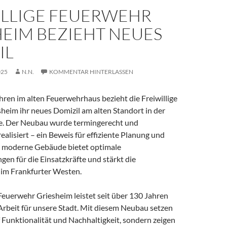
ILLIGE FEUERWEHR
HEIM BEZIEHT NEUES
IL
025
N.N.
KOMMENTAR HINTERLASSEN
ren im alten Feuerwehrhaus bezieht die Freiwillige
heim ihr neues Domizil am alten Standort in der
. Der Neubau wurde termingerecht und
alisiert – ein Beweis für effiziente Planung und
 moderne Gebäude bietet optimale
en für die Einsatzkräfte und stärkt die
 im Frankfurter Westen.
 Feuerwehr Griesheim leistet seit über 130 Jahren
Arbeit für unsere Stadt. Mit diesem Neubau setzen
f Funktionalität und Nachhaltigkeit, sondern zeigen