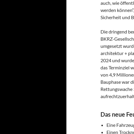
auch, wie öffent
werden können“,
Sicherheit und 
Die dringend be
BKRZ-Gesellscha
umgesetzt wurd
architektur + pl
2024 und wurde
das Terminziel 
von 4,9 Million
Bauphase war di
Rettungswache 3
aufrechtzuerhal
Das neue Fe
Eine Fahrzeug
Einen Trockn