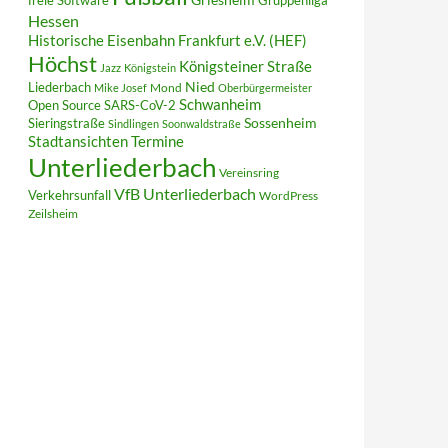
freie Software
Gruppenliga
Hessen
Historische Eisenbahn Frankfurt e.V. (HEF)
Höchst
Königsteiner Straße
Jazz
Königstein
Liederbach
Nied
Mond
Mike Josef
Oberbürgermeister
Schwanheim
Open Source
SARS-CoV-2
Sieringstraße
Sossenheim
Sindlingen
Soonwaldstraße
Termine
Stadtansichten
Unterliederbach
Vereinsring
VfB Unterliederbach
Verkehrsunfall
WordPress
Zeilsheim