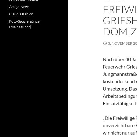
FREIW
Amiga-News
Claudia Kahlen
GRIES
Foto-Spaziergänge
(Mainzauber)
DOMIZ
3. NOVEMBER 2
Nach über 40 Jah
Feuerwehr Gries
Jungmannstraße
kostendeckend re
Umsetzung. Das
Arbeitsbedingung
Einsatzfähigkeit
„Die Freiwillige
unverzichtbare 
wir nicht nur au