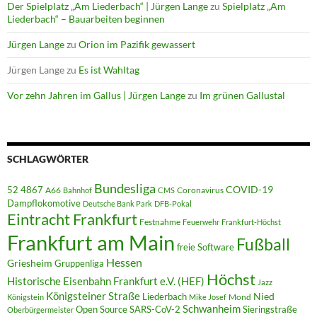
Der Spielplatz „Am Liederbach“ | Jürgen Lange
zu
Spielplatz „Am
Liederbach“ – Bauarbeiten beginnen
Jürgen Lange
zu
Orion im Pazifik gewassert
Jürgen Lange
zu
Es ist Wahltag
Vor zehn Jahren im Gallus | Jürgen Lange
zu
Im grünen Gallustal
SCHLAGWÖRTER
Bundesliga
52 4867
COVID-19
A66
Coronavirus
Bahnhof
CMS
Dampflokomotive
Deutsche Bank Park
DFB-Pokal
Eintracht Frankfurt
Festnahme
Feuerwehr
Frankfurt-Höchst
Frankfurt am Main
Fußball
freie Software
Hessen
Griesheim
Gruppenliga
Höchst
Historische Eisenbahn Frankfurt e.V. (HEF)
Jazz
Königsteiner Straße
Liederbach
Nied
Mond
Königstein
Mike Josef
Schwanheim
Open Source
SARS-CoV-2
Sieringstraße
Oberbürgermeister