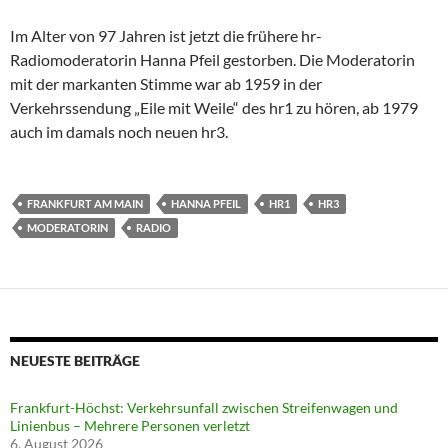
Im Alter von 97 Jahren ist jetzt die frühere hr-
Radiomoderatorin Hanna Pfeil gestorben. Die Moderatorin
mit der markanten Stimme war ab 1959 in der
Verkehrssendung „Eile mit Weile“ des hr1 zu hören, ab 1979
auch im damals noch neuen hr3.
FRANKFURT AM MAIN
HANNA PFEIL
HR1
HR3
MODERATORIN
RADIO
NEUESTE BEITRÄGE
Frankfurt-Höchst: Verkehrsunfall zwischen Streifenwagen und
Linienbus – Mehrere Personen verletzt
6. August 2026