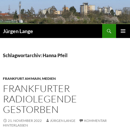
Zum
Inhalt
springen
Suchen
Jürgen Lange
PRIMÄR
MENÜ
Schlagwortarchiv: Hanna Pfeil
FRANKFURT AM MAIN
,
MEDIEN
FRANKFURTER
RADIOLEGENDE
GESTORBEN
21. NOVEMBER 2022
JÜRGEN LANGE
KOMMENTAR
HINTERLASSEN