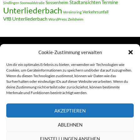
Termine
Stadtansichten
Sossenheim
Sindlingen
Soonwaldstraße
Unterliederbach
Verkehrsunfall
Vereinsring
VfB Unterliederbach
WordPress
Zeilsheim
Cookie-Zustimmung verwalten
TERMINE
Um dir ein optimales Erlebnis zu bieten, verwenden wir Technologien wie
Cookies, um Geräteinformationen zu speichern und/oder darauf zuzugreifen.
Wenn du diesen Technologien zustimmst, können wir Daten wie das
Links
Surfverhalten oder eindeutige IDs auf dieser Website verarbeiten. Wenn du
deine Zustimmung nicht erteilst oder zurückziehst, können bestimmte
Amiga (alt in Seite)
Merkmale und Funktionen beeinträchtigt werden.
Amiga-News
AKZEPTIEREN
Claudia Kahlen
ABLEHNEN
Foto-Spaziergänge (Mainzauber)
EINSTELLUNGEN ANSEHEN