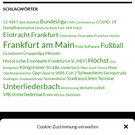
SCHLAGWÖRTER
Bundesliga
52 4867
COVID-19
A66
Coronavirus
Bahnhof
CMS
Dampflokomotive
Deutsche Bank Park
DFB-Pokal
Eintracht Frankfurt
Festnahme
Feuerwehr
Frankfurt-Höchst
Frankfurt am Main
Fußball
freie Software
Hessen
Griesheim
Gruppenliga
Höchst
Historische Eisenbahn Frankfurt e.V. (HEF)
Jazz
Königsteiner Straße
Liederbach
Nied
Mond
Königstein
Mike Josef
Schwanheim
Open Source
SARS-CoV-2
Sieringstraße
Oberbürgermeister
Termine
Stadtansichten
Sossenheim
Sindlingen
Soonwaldstraße
Unterliederbach
Verkehrsunfall
Vereinsring
VfB Unterliederbach
WordPress
Zeilsheim
Cookie-Zustimmung verwalten
TERMINE