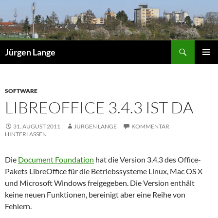
Zum
Inhalt
springen
Suchen
Jürgen Lange
PRIMÄR
MENÜ
SOFTWARE
LIBREOFFICE 3.4.3 IST DA
31. AUGUST 2011
JÜRGEN LANGE
KOMMENTAR
HINTERLASSEN
Die
Document Foundation
hat die Version 3.4.3 des Office-
Pakets LibreOffice für die Betriebssysteme Linux, Mac OS X
und Microsoft Windows freigegeben. Die Version enthält
keine neuen Funktionen, bereinigt aber eine Reihe von
Fehlern.