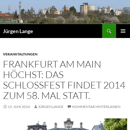
Zum
Inhalt
springen
Suchen
Jürgen Lange
PRIMÄR
MENÜ
VERANSTALTUNGEN
FRANKFURT AM MAIN
HÖCHST: DAS
SCHLOSSFEST FINDET 2014
ZUM 58. MAL STATT.
12. JUNI 2014
JÜRGEN LANGE
KOMMENTAR HINTERLASSEN