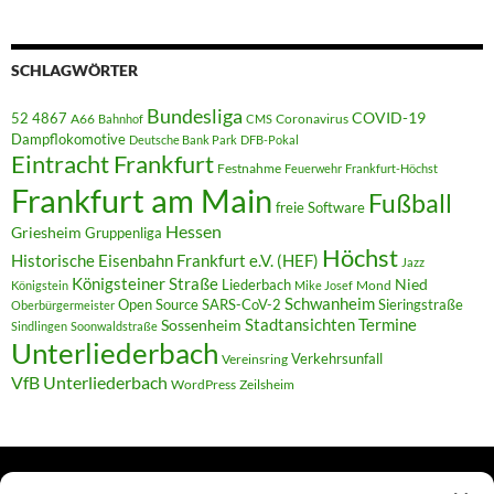
SCHLAGWÖRTER
Bundesliga
52 4867
COVID-19
A66
Coronavirus
Bahnhof
CMS
Dampflokomotive
Deutsche Bank Park
DFB-Pokal
Eintracht Frankfurt
Festnahme
Feuerwehr
Frankfurt-Höchst
Frankfurt am Main
Fußball
freie Software
Hessen
Griesheim
Gruppenliga
Höchst
Historische Eisenbahn Frankfurt e.V. (HEF)
Jazz
Königsteiner Straße
Liederbach
Nied
Mond
Königstein
Mike Josef
Schwanheim
Open Source
SARS-CoV-2
Sieringstraße
Oberbürgermeister
Termine
Stadtansichten
Sossenheim
Sindlingen
Soonwaldstraße
Unterliederbach
Verkehrsunfall
Vereinsring
VfB Unterliederbach
WordPress
Zeilsheim