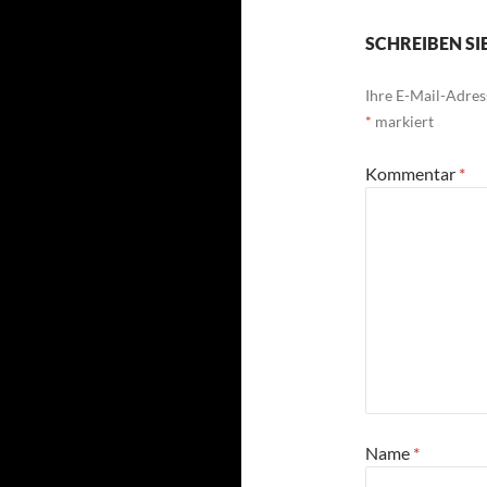
SCHREIBEN S
Ihre E-Mail-Adress
*
markiert
Kommentar
*
Name
*