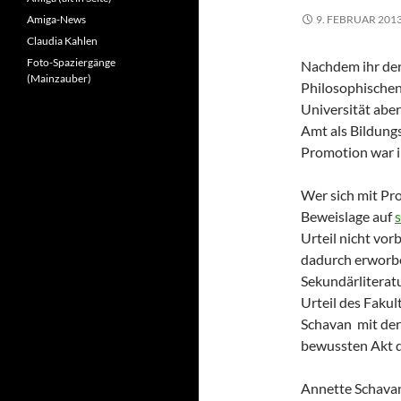
Amiga-News
9. FEBRUAR 201
Claudia Kahlen
Foto-Spaziergänge
Nachdem ihr de
(Mainzauber)
Philosophischen
Universität abe
Amt als Bildung
Promotion war i
Wer sich mit Pr
Beweislage auf
Urteil nicht vor
dadurch erworben
Sekundärliterat
Urteil des Fakul
Schavan mit der
bewussten Akt d
Annette Schavan