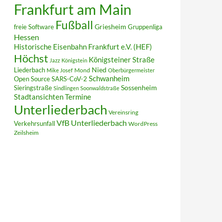
Frankfurt am Main
Fußball
Griesheim
freie Software
Gruppenliga
Hessen
Historische Eisenbahn Frankfurt e.V. (HEF)
Höchst
Königsteiner Straße
Jazz
Königstein
Liederbach
Nied
Mond
Mike Josef
Oberbürgermeister
Schwanheim
Open Source
SARS-CoV-2
Sieringstraße
Sossenheim
Sindlingen
Soonwaldstraße
Termine
Stadtansichten
Unterliederbach
Vereinsring
VfB Unterliederbach
Verkehrsunfall
WordPress
Zeilsheim