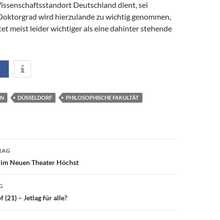
issenschaftsstandort Deutschland dient, sei
 Doktorgrad wird hierzulande zu wichtig genommen,
htet meist leider wichtiger als eine dahinter stehende
AN
DÜSSELDORF
PHILOSOPHISCHE FAKULTÄT
avigation
RAG
 im Neuen Theater Höchst
G
(21) – Jetlag für alle?