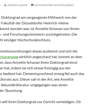
3
JÜRGEN LANGE
KOMMENTAR HINTERLASSEN
r Doktorgrad am vergangenen Mittwoch von der
 Fakultät der Düsseldorfer Heinrich-Heine-
rkannt worden war, ist Annette Schavan von ihrem
s- und Forschungsministerin zurückgetreten. Die
hr einziger Hochschulabschluss.
omotionsordnungen etwas auskennt und sich die
schavanplag
wirklich angeschaut hat, kommt an dem
bei, dass Annette Schavan ihren Doktorgrad einst
 hat, indem sie sich etwas freizügig aus der
ur bedient hat. Dementsprechend streng fiel auch das
tätsrats aus: Dieser sah in der Art, wie Annette
 Sekundärliteratur umgegangen war, einen
er Täuschung.
 will ihren Doktorgrad vor Gericht verteidigen. Ob