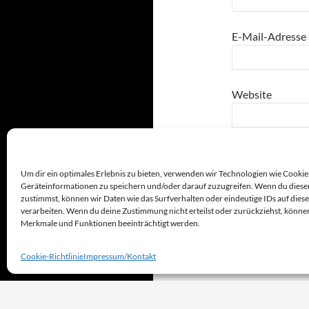
E-Mail-Adresse
Website
one
+
=
Um dir ein optimales Erlebnis zu bieten, verwenden wir Technologien wie Cookie
Geräteinformationen zu speichern und/oder darauf zuzugreifen. Wenn du diese
zustimmst, können wir Daten wie das Surfverhalten oder eindeutige IDs auf dies
verarbeiten. Wenn du deine Zustimmung nicht erteilst oder zurückziehst, könn
Merkmale und Funktionen beeinträchtigt werden.
Cookie-Richtlinie
Impressum/Kontakt