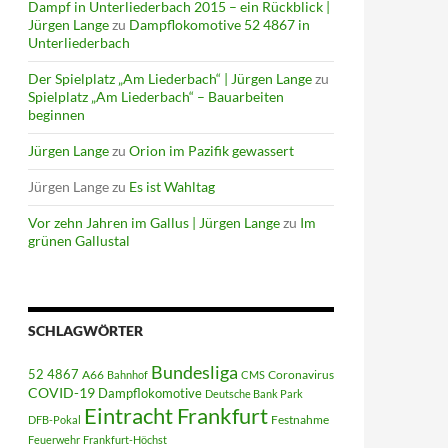
Dampf in Unterliederbach 2015 – ein Rückblick |
Jürgen Lange
zu
Dampflokomotive 52 4867 in
Unterliederbach
Der Spielplatz „Am Liederbach“ | Jürgen Lange
zu
Spielplatz „Am Liederbach“ – Bauarbeiten
beginnen
Jürgen Lange
zu
Orion im Pazifik gewassert
Jürgen Lange
zu
Es ist Wahltag
Vor zehn Jahren im Gallus | Jürgen Lange
zu
Im
grünen Gallustal
SCHLAGWÖRTER
Bundesliga
52 4867
A66
Coronavirus
Bahnhof
CMS
COVID-19
Dampflokomotive
Deutsche Bank Park
Eintracht Frankfurt
Festnahme
DFB-Pokal
Feuerwehr
Frankfurt-Höchst