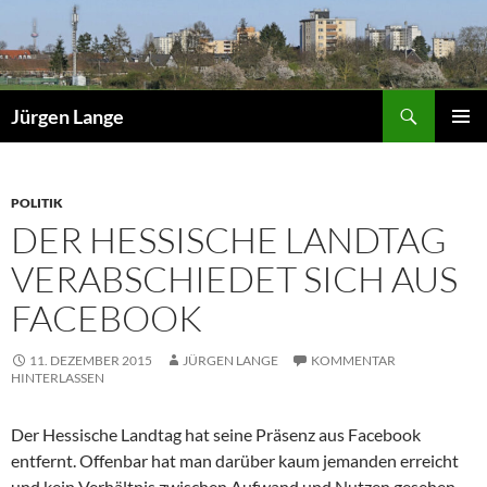
Zum
Inhalt
springen
Suchen
Jürgen Lange
PRIMÄR
MENÜ
POLITIK
DER HESSISCHE LANDTAG
VERABSCHIEDET SICH AUS
FACEBOOK
11. DEZEMBER 2015
JÜRGEN LANGE
KOMMENTAR
HINTERLASSEN
Der Hessische Landtag hat seine Präsenz aus Facebook
entfernt. Offenbar hat man darüber kaum jemanden erreicht
und kein Verhältnis zwischen Aufwand und Nutzen gesehen.