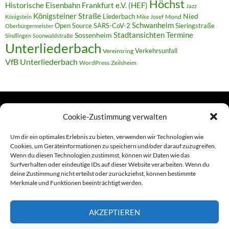
Höchst
Historische Eisenbahn Frankfurt e.V. (HEF)
Jazz
Königsteiner Straße
Liederbach
Nied
Mond
Königstein
Mike Josef
Schwanheim
Open Source
SARS-CoV-2
Sieringstraße
Oberbürgermeister
Termine
Stadtansichten
Sossenheim
Sindlingen
Soonwaldstraße
Unterliederbach
Verkehrsunfall
Vereinsring
VfB Unterliederbach
WordPress
Zeilsheim
Cookie-Zustimmung verwalten
TERMINE
Um dir ein optimales Erlebnis zu bieten, verwenden wir Technologien wie
Cookies, um Geräteinformationen zu speichern und/oder darauf zuzugreifen.
Wenn du diesen Technologien zustimmst, können wir Daten wie das
Links
Surfverhalten oder eindeutige IDs auf dieser Website verarbeiten. Wenn du
deine Zustimmung nicht erteilst oder zurückziehst, können bestimmte
Amiga (alt in Seite)
Merkmale und Funktionen beeinträchtigt werden.
Amiga-News
AKZEPTIEREN
Claudia Kahlen