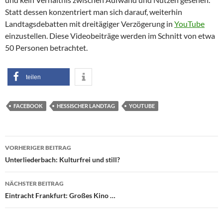
Statt dessen konzentriert man sich darauf, weiterhin
Landtagsdebatten mit dreitägiger Verzögerung in
YouTube
einzustellen. Diese Videobeiträge werden im Schnitt von etwa
50 Personen betrachtet.
teilen
FACEBOOK
HESSISCHER LANDTAG
YOUTUBE
Beitragsnavigation
VORHERIGER BEITRAG
Unterliederbach: Kulturfrei und still?
NÄCHSTER BEITRAG
Eintracht Frankfurt: Großes Kino …