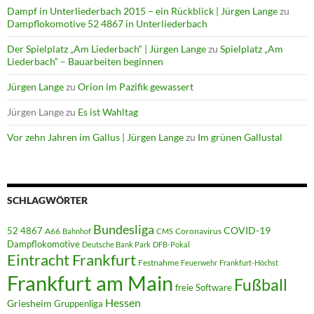
Dampf in Unterliederbach 2015 – ein Rückblick | Jürgen Lange
zu
Dampflokomotive 52 4867 in Unterliederbach
Der Spielplatz „Am Liederbach“ | Jürgen Lange
zu
Spielplatz „Am
Liederbach“ – Bauarbeiten beginnen
Jürgen Lange
zu
Orion im Pazifik gewassert
Jürgen Lange
zu
Es ist Wahltag
Vor zehn Jahren im Gallus | Jürgen Lange
zu
Im grünen Gallustal
SCHLAGWÖRTER
Bundesliga
52 4867
COVID-19
A66
Coronavirus
Bahnhof
CMS
Dampflokomotive
Deutsche Bank Park
DFB-Pokal
Eintracht Frankfurt
Festnahme
Feuerwehr
Frankfurt-Höchst
Frankfurt am Main
Fußball
freie Software
Hessen
Griesheim
Gruppenliga