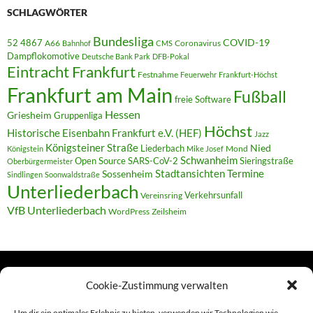
SCHLAGWÖRTER
Bundesliga
52 4867
COVID-19
A66
Coronavirus
Bahnhof
CMS
Dampflokomotive
Deutsche Bank Park
DFB-Pokal
Eintracht Frankfurt
Festnahme
Feuerwehr
Frankfurt-Höchst
Frankfurt am Main
Fußball
freie Software
Hessen
Griesheim
Gruppenliga
Höchst
Historische Eisenbahn Frankfurt e.V. (HEF)
Jazz
Königsteiner Straße
Liederbach
Nied
Mond
Königstein
Mike Josef
Schwanheim
Open Source
SARS-CoV-2
Sieringstraße
Oberbürgermeister
Termine
Stadtansichten
Sossenheim
Sindlingen
Soonwaldstraße
Unterliederbach
Verkehrsunfall
Vereinsring
VfB Unterliederbach
WordPress
Zeilsheim
Cookie-Zustimmung verwalten
TERMINE
Um dir ein optimales Erlebnis zu bieten, verwenden wir Technologien wie