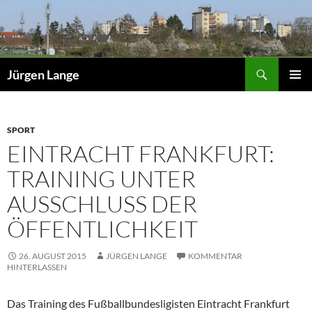
Zum
Inhalt
springen
Suchen
Jürgen Lange
PRIMÄR
MENÜ
SPORT
EINTRACHT FRANKFURT:
TRAINING UNTER
AUSSCHLUSS DER
ÖFFENTLICHKEIT
26. AUGUST 2015
JÜRGEN LANGE
KOMMENTAR
HINTERLASSEN
Das Training des Fußballbundesligisten Eintracht Frankfurt